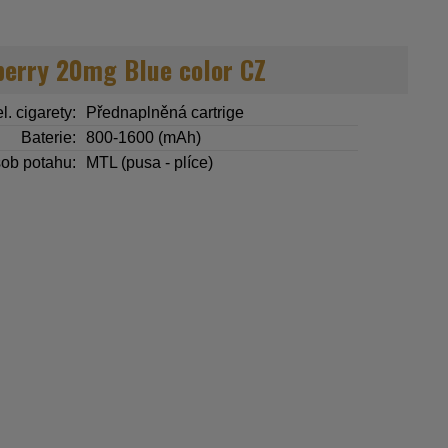
erry 20mg Blue color CZ
l. cigarety:
Přednaplněná cartrige
Baterie:
800-1600 (mAh)
ob potahu:
MTL (pusa - plíce)