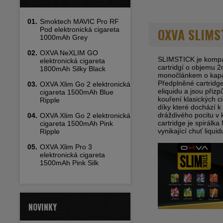
01.
Smoktech MAVIC Pro RF
OXVA SLIMST
Pod elektronická cigareta
1000mAh Grey
02.
OXVA NeXLIM GO
SLIMSTICK je kompak
elektronická cigareta
cartridgí o objemu 
1800mAh Silky Black
monočlánkem o kapac
Předplněné cartridg
03.
OXVA Xlim Go 2 elektronická
eliquidu a jsou přiz
cigareta 1500mAh Blue
kouření klasických ci
Ripple
díky které dochází k 
dráždivého pocitu v 
04.
OXVA Xlim Go 2 elektronická
cartridge je spirálk
cigareta 1500mAh Pink
vynikající chuť liqu
Ripple
05.
OXVA Xlim Pro 3
elektronická cigareta
1500mAh Pink Silk
NOVINKY