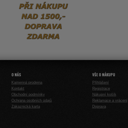
O NÁS
VŠE O NÁKUPU
Kamenná prodejna
Přihlášení
Kontakt
Registrace
Obchodní podmínky
Nákupní košík
Ochrana osobních údajů
Reklamace a vrácení
Zákaznická karta
Doprava