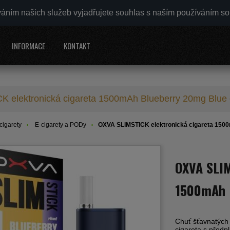
váním našich služeb vyjadřujete souhlas s naším používáním s
INFORMACE
KONTAKT
 elektronická cigareta 1500mAh Blueberry 20mg Blue 
cigarety
E-cigarety a PODy
OXVA SLIMSTICK elektronická cigareta 1500
OXVA SLIM
1500mAh B
Chuť šťavnatých
cigareta s předp