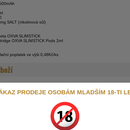
500mAh
ml
0
mg SALT (nikotinová sůl)
gareta OXVA SLIMSTICK
rtridge OXVA SLIMSTICK Pods 2ml
ační poplatek ve výši 0,48Kč/ks.
zboží
ÁKAZ PRODEJE OSOBÁM MLADŠÍM 18-TI L