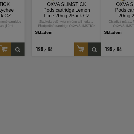
TICK
OXVA SLIMSTICK
OXVA S
 Lychee
Pods cartridge Lemon
Pods car
ck CZ
Lime 20mg 2Pack CZ
20mg 
lněné cartridge
Sladkokyselý twist citrónu a limetky...
Chladivá máta... 
hují 2ml
Předplněné cartridge OXVA SLIMSTICK
OXVA SLIMSTI
u přizpůsobeny
obsahují 2ml prvotřídního eliquidu a jsou
prvotřídního eliqui
Skladem
Skladem
rincip jako při
přizpůsobeny pro MTL vapování = stejný
pro MTL vapování = 
E-liquid o síle
princip jako při kouření klasických cigaret.
kouření klasických c
ůl, díky které
E-liquid o síle 20mg obsahuje nikotinovou
20mg obsahuje nikot
valitnější
sůl, díky které dochází k rychlejší a
dochází k rychl
199,- Kč
199,- Kč
ivého pocitu v
kvalitnější vstřebatelnosti = bez dráždivého
vstřebatelnosti = b
idům. Nedílnou
pocitu v krku oproti klasickým liquidům.
krku oproti klasic
álka Mesh pro
Nedílnou součástí cartridge je spirálka
součástí cartridge
né odpařování,
Mesh pro rychlejší žhavení, rovnoměrné
rychlejší žhavení, 
ší tvorbu páry.
odpařování, vynikající chuť liquidu a větší
vynikající chuť liqu
0PG
tvorbu páry. Poměr 50VG/50PG
Poměr 