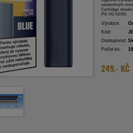
vestavěným mono
Cartridge obsahu
PG:VG 50/50.
Výrobce:
O
Kód:
J
Dostupnost:
S
Počet ks:
1
249,- KČ