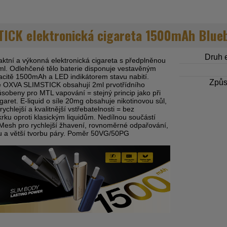
ICK elektronická cigareta 1500mAh Blueb
Druh e
tní a výkonná elektronická cigareta s předplněnou
2ml. Odlehčené tělo baterie disponuje vestavěným
itě 1500mAh a LED indikátorem stavu nabití.
Způs
e OXVA SLIMSTICK obsahují 2ml prvotřídního
působeny pro MTL vapování = stejný princip jako při
garet. E-liquid o síle 20mg obsahuje nikotinovou sůl,
rychlejší a kvalitnější vstřebatelnosti = bez
krku oproti klasickým liquidům. Nedílnou součástí
a Mesh pro rychlejší žhavení, rovnoměrné odpařování,
idu a větší tvorbu páry. Poměr 50VG/50PG