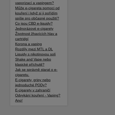
vaporizací a vapingem?
Může e-cigareta pomoci od
kouření i když si ji pořídím
spíše pro občasné použití?
Co jsou CBD e-liquidy?
Jednorázové e-cigarety
Životnost žhavících hlav a
cartridgí
Korona a vaping
Rozdíly mezi MTL a DL
Liquidy s nikotinovou solí
Shake and Vape nebo
klasické příchutě?
Jak se správně starat o e-
cigaretu.
E-cigarety, gripy nebo
jednoduché PODy?
E-cigarety v zahraničí
Odvykání kouření - Vaping?
Ano!