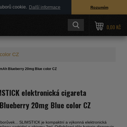
ouborů cookie.
Další informace
Rozumím
0,00 KČ
color CZ
mAh Blueberry 20mg Blue color CZ
STICK elektronická cigareta
lueberry 20mg Blue color CZ
 borůvek... SLIMSTICK je kompaktní a výkonná elektronická
lněnou cartridgí o objemu 2ml. Odlehčené tělo baterie disponuje