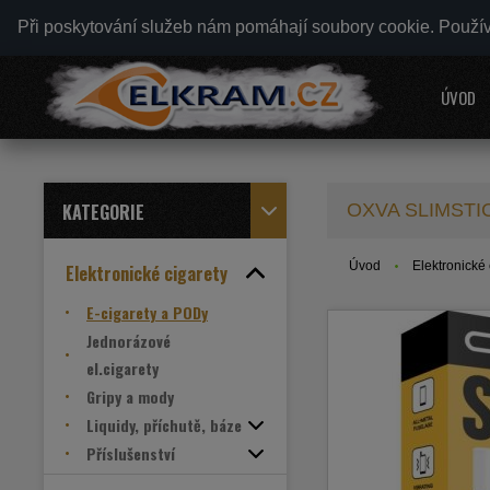
Při poskytování služeb nám pomáhají soubory cookie. Použí
ÚVOD
KATEGORIE
OXVA SLIMSTICK
Úvod
Elektronické 
Elektronické cigarety
E-cigarety a PODy
Jednorázové
el.cigarety
Gripy a mody
Liquidy, příchutě, báze
Příslušenství