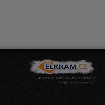
Copyright 2016 - 2026 © Vape shop v centru Liberce
Pronájem eshopů - Atomer.cz