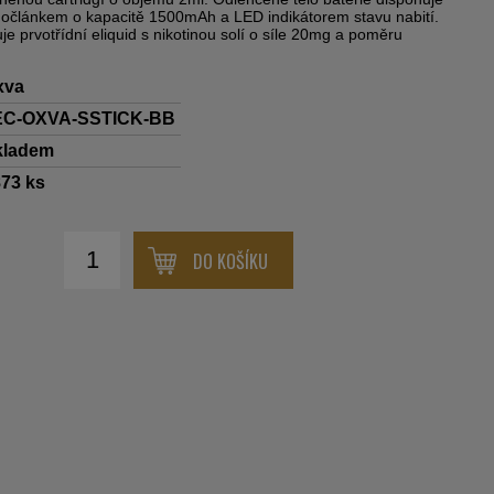
článkem o kapacitě 1500mAh a LED indikátorem stavu nabití.
je prvotřídní eliquid s nikotinou solí o síle 20mg a poměru
xva
EC-OXVA-SSTICK-BB
kladem
873
ks
DO KOŠÍKU