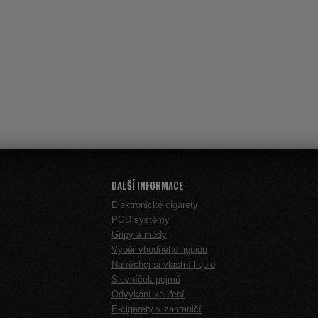
DALŠÍ INFORMACE
Elektronické cigarety
POD systémy
Gripy a módy
Výběr vhodného liquidu
Namíchej si vlastní liquid
Slovníček pojmů
Odvykání kouření
E-cigarety v zahraničí