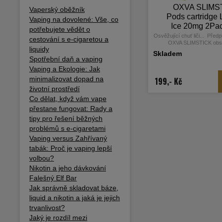
OXVA SLIMS
Vaperský oběžník
Pods cartridge
Vaping na dovolené: Vše, co
Ice 20mg 2Pa
potřebujete vědět o
Osvěžující chuť liči... Předp
cestování s e-cigaretou a
OXVA SLIMSTICK obsa
liquidy
prvotřídního eliquidu a jso
Skladem
pro MTL vapování = stejný p
Spotřební daň a vaping
kouření klasických cigaret. 
Vaping a Ekologie: Jak
20mg obsahuje nikotinovou s
dochází k rychlejší a k
minimalizovat dopad na
199,- Kč
vstřebatelnosti = bez drážd
životní prostředí
krku oproti klasickým liqu
Co dělat, když vám vape
součástí cartridge je spir
rychlejší žhavení, rovnoměr
přestane fungovat: Rady a
vynikající chuť liquidu a vět
tipy pro řešení běžných
Poměr 50VG/5
problémů s e-cigaretami
Vaping versus Zahřívaný
tabák: Proč je vaping lepší
volbou?
Nikotin a jeho dávkování
Falešný Elf Bar
Jak správně skladovat báze,
liquid a nikotin a jaká je jejich
trvanlivost?
Jaký je rozdíl mezi