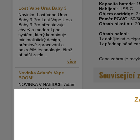
Kapacita baterie:
1
Lost Vape Ursa Baby 3
Nabíjení:
USB-C
Objem cartridge:
2
Novinka: Lost Vape Ursa
Poměr PG/VG:
50/5
Baby 3 Pro Lost Vape Ursa
Obsah nikotinu:
20
Baby 3 Pro představuje
chytrý a moderní pod
Obsah balení:
systém, který kombinuje
1x dobíjitelná e-ci
minimalistický design,
1x přednaplněná ca
prémiové zpracování a
pokročilé technologie, čímž
přináší zcela...
Cena zahrnuje recykl
více
Související 
Novinka Adam’s Vape
BOOM!
NOVINKA V NABÍDCE: Adam
´s Vape BOOM! Do naší
nabídky právě dorazila řada
Z
BOOM! od Adam’s Vape –
extrémně intenzivní Shake &
Vape příchutě, které přináší
maximální sílu, hutnost a
nezapomenutelný chuťový...
více
Liquidy Impress Salt