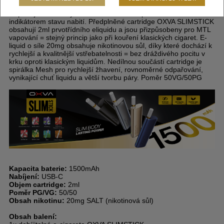
předplněnou cartridgí o objemu 2ml. Odlehčené tělo baterie
disponuje vestavěným monočlánkem o kapacitě 1500mAh a LED
indikátorem stavu nabití. Předplněné cartridge OXVA SLIMSTICK
obsahují 2ml prvotřídního eliquidu a jsou přizpůsobeny pro MTL
vapování = stejný princip jako při kouření klasických cigaret. E-
liquid o síle 20mg obsahuje nikotinovou sůl, díky které dochází k
rychlejší a kvalitnější vstřebatelnosti = bez dráždivého pocitu v
krku oproti klasickým liquidům. Nedílnou součástí cartridge je
spirálka Mesh pro rychlejší žhavení, rovnoměrné odpařování,
vynikající chuť liquidu a větší tvorbu páry. Poměr 50VG/50PG
Kapacita baterie:
1500mAh
Nabíjení:
USB-C
Objem cartridge:
2ml
Poměr PG/VG:
50/50
Obsah nikotinu:
20mg SALT (nikotinová sůl)
Obsah balení: