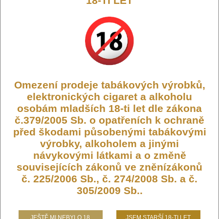
18-TI LET
Výrobce:
Oxva
Kód:
JEC-OXVA-SSTICK-CB
Dostupnost:
Skladem
Počet ks:
2349
ks
249,- KČ
Omezení prodeje tabákových výrobků,
elektronických cigaret a alkoholu
DO KOŠÍKU
osobám mladších 18-ti let dle zákona
č.379/2005 Sb. o opatřeních k ochraně
před škodami působenými tabákovými
výrobky, alkoholem a jinými
návykovými látkami a o změně
OXVA SLIMSTICK elektronická
souvisejících zákonů ve zněnízákonů
cigareta 1500mAh Classic Tobacco
č. 225/2006 Sb., č. 274/2008 Sb. a č.
20mg Black color CZ
305/2009 Sb..
SLIMSTICK je kompaktní a výkonná elektronická cigareta s
JEŠTĚ MI NEBYLO 18.
JSEM STARŠÍ 18-TI LET.