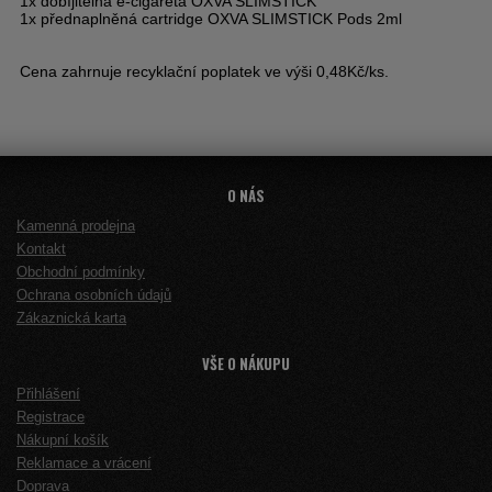
1x dobíjitelná e-cigareta OXVA SLIMSTICK
1x přednaplněná cartridge OXVA SLIMSTICK Pods 2ml
Cena zahrnuje recyklační poplatek ve výši 0,48Kč/ks.
O NÁS
Kamenná prodejna
Kontakt
Obchodní podmínky
Ochrana osobních údajů
Zákaznická karta
VŠE O NÁKUPU
Přihlášení
Registrace
Nákupní košík
Reklamace a vrácení
Doprava