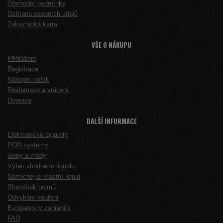
Obchodní podmínky
Ochrana osobních údajů
Zákaznická karta
VŠE O NÁKUPU
Přihlášení
Registrace
Nákupní košík
Reklamace a vrácení
Doprava
DALŠÍ INFORMACE
Elektronické cigarety
POD systémy
Gripy a módy
Výběr vhodného liquidu
Namíchej si vlastní liquid
Slovníček pojmů
Odvykání kouření
E-cigarety v zahraničí
FAQ