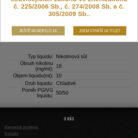
č. 225/2006 Sb., č. 274/2008 Sb. a č.
305/2009 Sb..
219,- KČ
JEŠTĚ MI NEBYLO 18.
JSEM STARŠÍ 18-TI LET.
DO KOŠÍKU
Typ liquidu:
Nikotinová sůl
Obsah nikotinu
18
(mg/ml):
Objem liquidu(ml):
10
Druh liquidu:
Chladivé
Poměr PG/VG
50/50
liquidu:
O NÁS
Kamenná prodejna
Kontakt