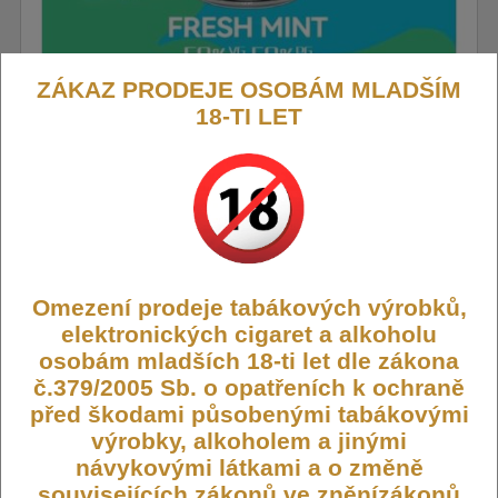
ZÁKAZ PRODEJE OSOBÁM MLADŠÍM
18-TI LET
Liquid Oree SALT Fresh Mint - Čerstvá
máta 10ml - 18mg
Objevte premiové e-liquidy Oree – synonymum pro dokonalou
Omezení prodeje tabákových výrobků,
chuť a kvalitu, podloženou 15 lety vývoje pro americký trh a nyní
dostupné i v České republice. Tento e-liquid je ideální pro
elektronických cigaret a alkoholu
každého kdo hledá hladký hit bez nepříjemného dráždění v krku,
osobám mladších 18-ti let dle zákona
ať už ve slabší nebo silnější verzi nikotinu. Poměr PG:VG 50/50
č.379/2005 Sb. o opatřeních k ochraně
Výrobce:
Ostatní
před škodami působenými tabákovými
Kód:
LIQ-OREE-FMINT-18
výrobky, alkoholem a jinými
Dostupnost:
Skladem
návykovými látkami a o změně
souvisejících zákonů ve zněnízákonů
Počet ks:
5
ks