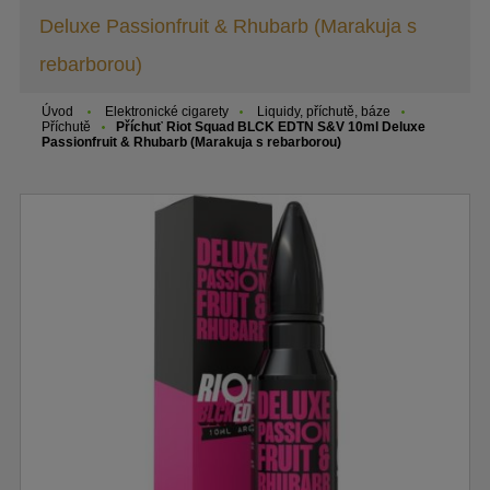
Deluxe Passionfruit & Rhubarb (Marakuja s
rebarborou)
Úvod
Elektronické cigarety
Liquidy, příchutě, báze
Příchutě
Příchuť Riot Squad BLCK EDTN S&V 10ml Deluxe
Passionfruit & Rhubarb (Marakuja s rebarborou)