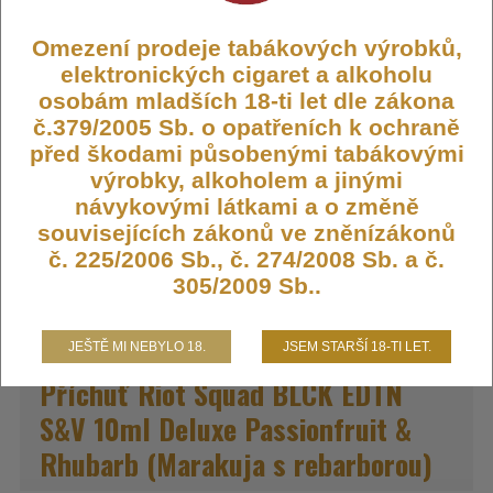
Omezení prodeje tabákových výrobků,
Výrobce:
Riot Squad (GB)
elektronických cigaret a alkoholu
Kód:
FLAVOR-RIOT-BE-DPR
osobám mladších 18-ti let dle zákona
Dostupnost:
Skladem
č.379/2005 Sb. o opatřeních k ochraně
Počet ks:
15
ks
před škodami působenými tabákovými
výrobky, alkoholem a jinými
339,- KČ
návykovými látkami a o změně
souvisejících zákonů ve zněnízákonů
č. 225/2006 Sb., č. 274/2008 Sb. a č.
DO KOŠÍKU
305/2009 Sb..
JEŠTĚ MI NEBYLO 18.
JSEM STARŠÍ 18-TI LET.
Příchuť Riot Squad BLCK EDTN
S&V 10ml Deluxe Passionfruit &
Rhubarb (Marakuja s rebarborou)