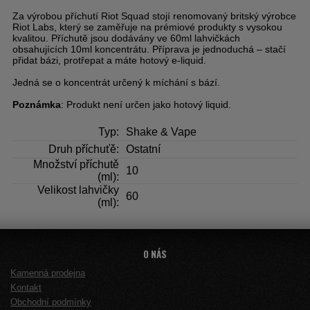
Za výrobou příchutí Riot Squad stojí renomovaný britský výrobce
Riot Labs, který se zaměřuje na prémiové produkty s vysokou
kvalitou. Příchutě jsou dodávány ve 60ml lahvičkách
obsahujících 10ml koncentrátu. Příprava je jednoduchá – stačí
přidat bázi, protřepat a máte hotový e-liquid.
Jedná se o koncentrát určený k míchání s bází.
Poznámka
: Produkt není určen jako hotový liquid.
Typ:
Shake & Vape
Druh příchuťě:
Ostatní
Množství příchutě
10
(ml):
Velikost lahvičky
60
(ml):
O NÁS
Kamenná prodejna
Kontakt
Obchodní podmínky