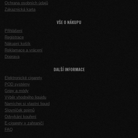
Ochrana osobních údajů
Zákaznická karta
VŠE O NÁKUPU
Přihlášení
Registrace
Nákupní košík
Reklamace a vrácení
Doprava
DALŠÍ INFORMACE
Elektronické cigarety
POD systémy
Gripy a módy
Výběr vhodného liquidu
Namíchej si vlastní liquid
Slovníček pojmů
Odvykání kouření
E-cigarety v zahraničí
FAQ