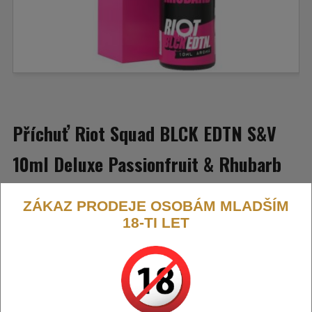
Příchuť Riot Squad BLCK EDTN S&V
10ml Deluxe Passionfruit & Rhubarb
(Marakuja s rebarborou)
ZÁKAZ PRODEJE OSOBÁM MLADŠÍM
18-TI LET
Marakuja s rebarborou.