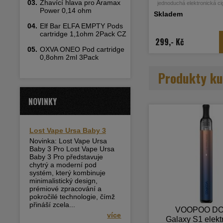
03.
Žhavící hlava pro Aramax
jednoduchá elektronická ci
Power 0,14 ohm
ocení jak úplní začátečníci, 
Skladem
vapeři. Příjemně tvarované 
slitiny hliníku obsahuje 
04.
Elf Bar ELFA EMPTY Pods
monočlánek o kapacit
cartridge 1,1ohm 2Pack CZ
automatický výkon až 16W
299,- Kč
pro rychlé nabíjení. Cartrid
05.
OXVA ONEO Pod cartridge
disponují vestavěnou spirá
0,8ohm 2ml 3Pack
0,7ohm a 1,2ohm... více in
popisu
Produkty ku
NOVINKY
Lost Vape Ursa Baby 3
Novinka: Lost Vape Ursa
Baby 3 Pro Lost Vape Ursa
Baby 3 Pro představuje
chytrý a moderní pod
systém, který kombinuje
minimalistický design,
prémiové zpracování a
pokročilé technologie, čímž
přináší zcela...
VOOPOO DO
více
Galaxy S1 elekt