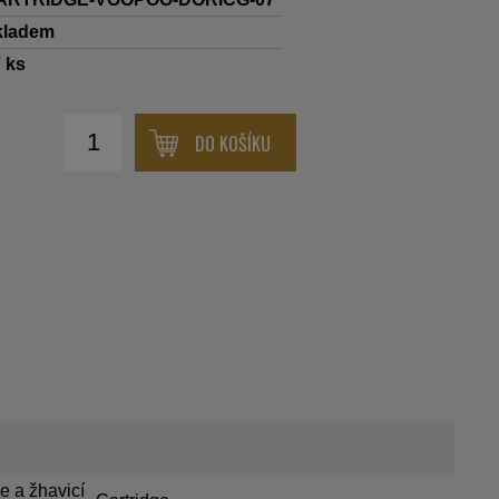
kladem
7
ks
DO KOŠÍKU
e a žhavicí