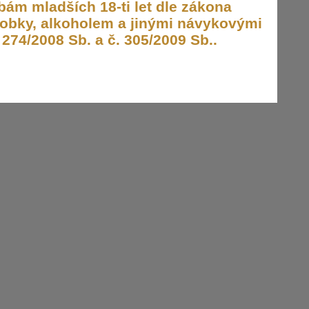
ám mladších 18-ti let dle zákona
obky, alkoholem a jinými návykovými
274/2008 Sb. a č. 305/2009 Sb..