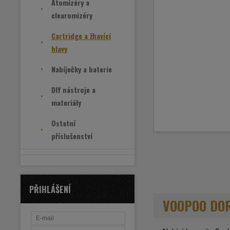
Atomizéry a
clearomizéry
Cartridge a žhavící
hlavy
Nabíječky a baterie
DIY nástroje a
materiály
Ostatní
příslušenství
PŘIHLÁŠENÍ
VOOPOO DORI