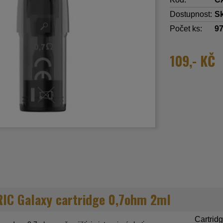
Dostupnost:
S
Počet ks:
9
109,- KČ
C Galaxy cartridge 0,7ohm 2ml
Cartridg