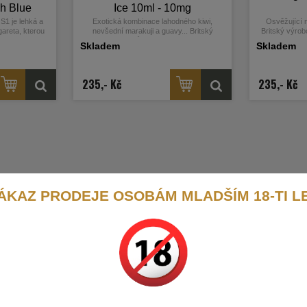
h Blue
Ice 10ml - 10mg
 je lehká a
Exotická kombinace lahodného kiwi,
Osvěžující 
gareta, kterou
nevšední marakuji a guavy... Britský
Britský výrobc
tak i ostřílení
výrobce liquidů Juice Sauz si pro nás
nás tentokrát
Skladem
Skladem
tělo baterie ze
tentokrát přichystal vytříbenou řadu SALT
SALT liquidů Dr
integrovaný
liquidů Drifter Bar Salts, která nabízí
nejoblíbenější
ě 800mAh,
nejoblíbenější příchutě mezi vapery... více
info
 a USB-C port
info v detailním popisu
235,- Kč
235,- Kč
ge o objemu 2ml
lkou o odporu
fo v detailním
ÁKAZ PRODEJE OSOBÁM MLADŠÍM 18-TI L