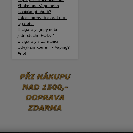
Shake and Vape nebo
klasické příchutě?
Jak se správně starat o e-
cigaretu.
E-cigarety, gripy nebo
jednoduché PODy?
E-cigarety v zahraničí
Odvykání kouření - Vaping?
Ano!