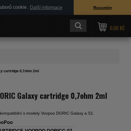
ouborů cookie.
Další informace
Rozumím
0,00 KČ
 cartridge 0,7ohm 2ml
RIC Galaxy cartridge 0,7ohm 2ml
e kompatibilní s modely Voopoo DORIC Galaxy a S1.
ooPoo
ARTRIDGE-VOOPOO-DORICG-07