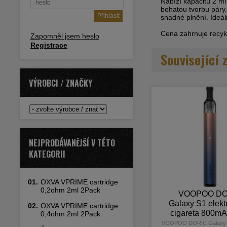
Nabízí kapacitu 2 ml
bohatou tvorbu páry
snadné plnění. Ideál
Cena zahrnuje recykl
Zapomněl jsem heslo
Registrace
Související 
VÝROBCI / ZNAČKY
NEJPRODÁVANĚJŠÍ V TÉTO
KATEGORII
01.
OXVA VPRIME cartridge
0,2ohm 2ml 2Pack
VOOPOO DO
Galaxy S1 elekt
02.
OXVA VPRIME cartridge
cigareta 800mA
0,4ohm 2ml 2Pack
Gold
VOOPOO DORIC Galaxy S1