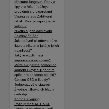
přestane fungovat: Rady a
tipy pro řešení běžných
problémů s e-cigaretami
Vaping versus Zahřívaný
tabák: Proč je vaping lepší
volbou?
Nikotin a jeho dávkování
Falešný Elf Bar
Jak správně skladovat báze,
liquid a nikotin a jaká je jejich
trvanlivost?
Jaký je rozdíl mezi
vaporizací a vapingem?
Může e-cigareta pomoci od
kouření i když si ji pořídím
spíše pro občasné použití?
Co jsou CBD e-liquidy?
Jednorázové e-cigarety
Životnost žhavících hlav a
cartridgí
Korona a vaping
Rozdíly mezi MTL a DL
Liquidy s nikotinovou solí