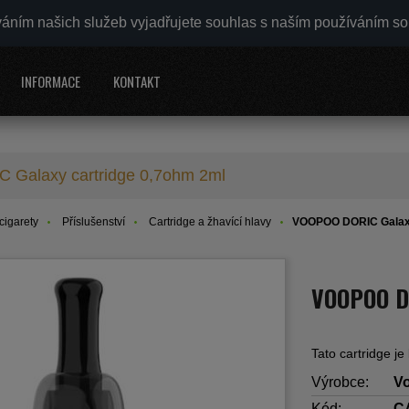
váním našich služeb vyjadřujete souhlas s naším používáním s
INFORMACE
KONTAKT
Galaxy cartridge 0,7ohm 2ml
cigarety
Příslušenství
Cartridge a žhavící hlavy
VOOPOO DORIC Galaxy
VOOPOO DO
Tato cartridge j
Výrobce:
V
Kód:
C