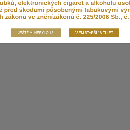
bků, elektronických cigaret a alkoholu osob
aně před škodami působenými tabákovými výr
h zákonů ve zněnízákonů č. 225/2006 Sb., č. 
JEŠTĚ MI NEBYLO 18.
JSEM STARŠÍ 18-TI LET.