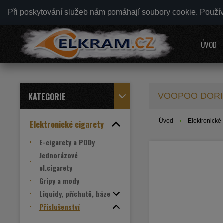
Při poskytování služeb nám pomáhají soubory cookie. Použí
ÚVOD
KATEGORIE
VOOPOO DORIC 
Úvod
Elektronické 
Elektronické cigarety
E-cigarety a PODy
Jednorázové
el.cigarety
Gripy a mody
Liquidy, příchutě, báze
Příslušenství