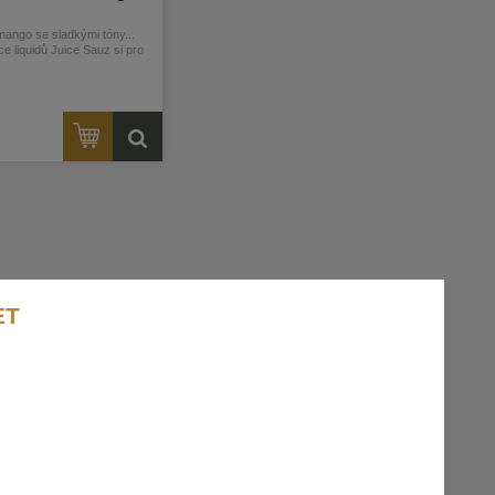
mango se sladkými tóny...
e liquidů Juice Sauz si pro
 přichystal vytříbenou řadu
ifter Bar Salts, která nabízí
 příchutě mezi vapery... více
 v detailním popisu
ET