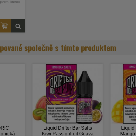
gareta, kterou
tak i ostřílení
tělo baterie ze
integrovaný
ě 800mAh,
 a USB-C port
ge o objemu 2ml
lkou o odporu
fo v detailním
pované společně s tímto produktem
RIC
Liquid Drifter Bar Salts
Liquid 
ronická
Kiwi Passionfruit Guava
Mango 