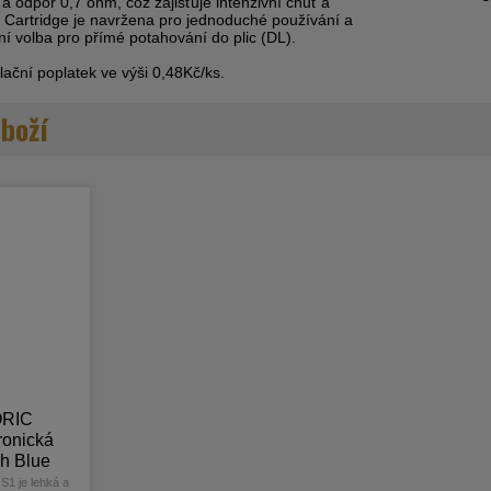
 a odpor 0,7 ohm, což zajišťuje intenzivní chuť a
. Cartridge je navržena pro jednoduché používání a
ní volba pro přímé potahování do plic (DL).
ační poplatek ve výši 0,48Kč/ks.
zboží
RIC
ronická
h Blue
 je lehká a