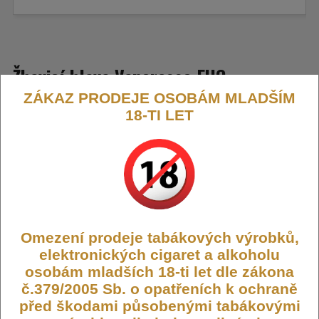
Žhavicí hlava Vaporesso EUC
ZÁKAZ PRODEJE OSOBÁM MLADŠÍM
Traditional 1,4 Ω
18-TI LET
Tato žhavicí hlava s odporem 1,4 Ω je součástí série EUC (Eco
Universal Coil) od společnosti Vaporesso.
Je navržena pro styl
potahování pusa-plíce (MTL) a využívá kanthalovou spirálku,
která poskytuje vyváženou produkci páry a autentickou chuť e-
liquidu.
Výrobce:
Vaporesso
Omezení prodeje tabákových výrobků,
Dostupnost:
Skladem
elektronických cigaret a alkoholu
Počet ks:
4
ks
osobám mladších 18-ti let dle zákona
č.379/2005 Sb. o opatřeních k ochraně
99,- KČ
před škodami působenými tabákovými
59,- KČ