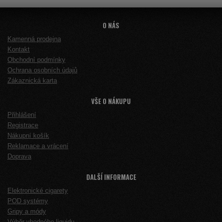
O NÁS
Kamenná prodejna
Kontakt
Obchodní podmínky
Ochrana osobních údajů
Zákaznická karta
VŠE O NÁKUPU
Přihlášení
Registrace
Nákupní košík
Reklamace a vrácení
Doprava
DALŠÍ INFORMACE
Elektronické cigarety
POD systémy
Gripy a módy
Výběr vhodného liquidu