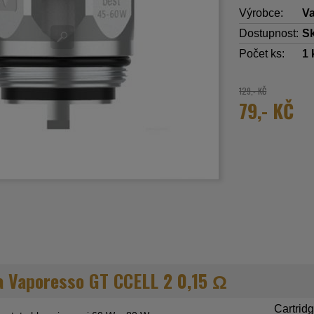
Výrobce:
V
Dostupnost:
S
Počet ks:
1
129,- KČ
79,- KČ
va Vaporesso GT CCELL 2 0,15 Ω
Cartridg