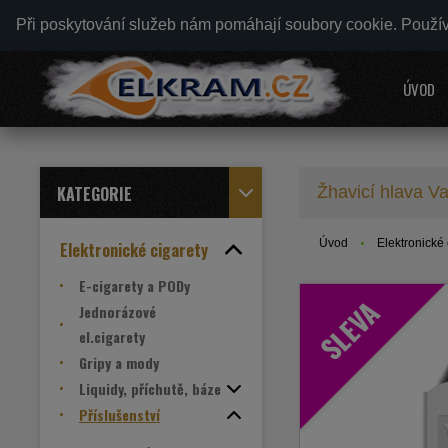
Při poskytování služeb nám pomáhají soubory cookie. Použí
ÚVOD
KATEGORIE
Žhavicí hlava 
Úvod
Elektronické 
Elektronické cigarety
E-cigarety a PODy
SLEVA
Jednorázové
el.cigarety
Gripy a mody
Liquidy, příchutě, báze
Příslušenství