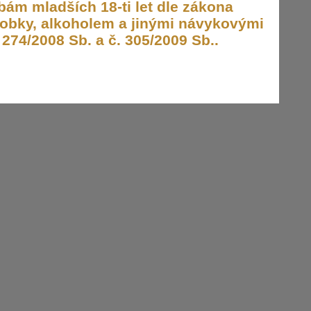
ám mladších 18-ti let dle zákona
obky, alkoholem a jinými návykovými
274/2008 Sb. a č. 305/2009 Sb..