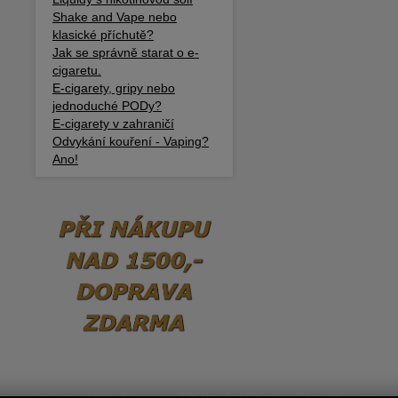
Shake and Vape nebo
klasické příchutě?
Jak se správně starat o e-
cigaretu.
E-cigarety, gripy nebo
jednoduché PODy?
E-cigarety v zahraničí
Odvykání kouření - Vaping?
Ano!