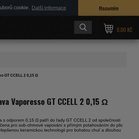
ouborů cookie.
Další informace
Rozumím
0,00 KČ
sso GT CCELL 2 0,15 Ω
lava Vaporesso GT CCELL 2 0,15 Ω
va s odporem 0,15 Ω patří do řady GT CCELL 2 od společnosti
rčena pro sub-ohmové vapování s přímým potahováním do plic
ylepšenou keramickou technologii pro bohatou chuť a dlouhou