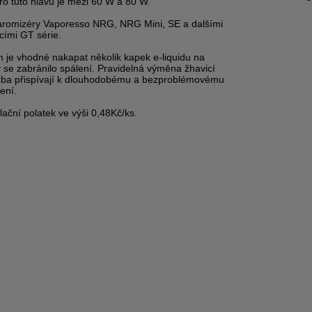
o tuto hlavu je mezi 60 W a 80 W.
learomizéry Vaporesso NRG, NRG Mini, SE a dalšími
cími GT série.
 je vhodné nakapat několik kapek e-liquidu na
 se zabránilo spálení. Pravidelná výměna žhavicí
žba přispívají k dlouhodobému a bezproblémovému
ení.
ační polatek ve výši 0,48Kč/ks.