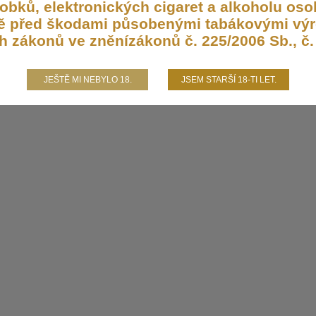
bků, elektronických cigaret a alkoholu osob
aně před škodami působenými tabákovými výr
h zákonů ve zněnízákonů č. 225/2006 Sb., č. 
JEŠTĚ MI NEBYLO 18.
JSEM STARŠÍ 18-TI LET.