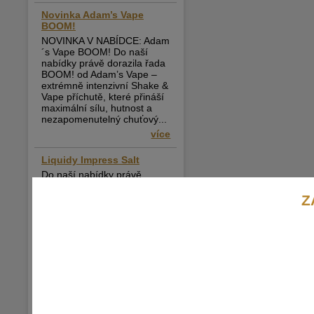
Novinka Adam’s Vape
BOOM!
NOVINKA V NABÍDCE: Adam
´s Vape BOOM! Do naší
nabídky právě dorazila řada
BOOM! od Adam’s Vape –
extrémně intenzivní Shake &
Vape příchutě, které přináší
maximální sílu, hutnost a
nezapomenutelný chuťový...
více
Liquidy Impress Salt
Do naší nabídky právě
dorazily liquidy Impress Salt,
které si rychle získávají
Z
oblibu mezi vapery v celé
České republice. Pokud
hledáte tekutinu s jemným
potahem, rychlým nástupem
nikotinu a přitom...
více
Nová řada Just Juice Bar
Range – nyní skladem