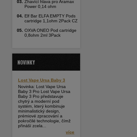
03.
Žhavící hlava pro Aramax
Power 0,14 ohm
04.
Elf Bar ELFA EMPTY Pods
cartridge 1,1ohm 2Pack CZ
05.
OXVA ONEO Pod cartridge
0,8ohm 2ml 3Pack
NOVINKY
Lost Vape Ursa Baby 3
Novinka: Lost Vape Ursa
Baby 3 Pro Lost Vape Ursa
Baby 3 Pro představuje
chytrý a moderní pod
systém, který kombinuje
minimalistický design,
prémiové zpracování a
pokročilé technologie, čímž
přináší zcela...
více