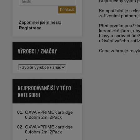
Doporučený výkon pr
Kompatibilní je s c
zařízeními podporují
Zapomněl jsem heslo
Před prvním použitím
Registrace
keramické jádro, aby
hlavy a správná údr
užívání vašeho zaříz
VÝROBCI / ZNAČKY
Cena zahrnuje recykl
NEJPRODÁVANĚJŠÍ V TÉTO
KATEGORII
01.
OXVA VPRIME cartridge
0,2ohm 2ml 2Pack
02.
OXVA VPRIME cartridge
0,4ohm 2ml 2Pack