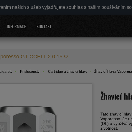
váním našich služeb vyjadřujete souhlas s naším používáním s
INFORMACE
KONTAKT
Vaporesso GT CCELL 2 0,15 Ω
cigarety
Příslušenství
Cartridge a žhavící hlavy
Žhavicí hlava Vapore
Žhavicí h
Tato žhavicí hla
Vaporesso. Je u
(DL) a využívá v
životnost.