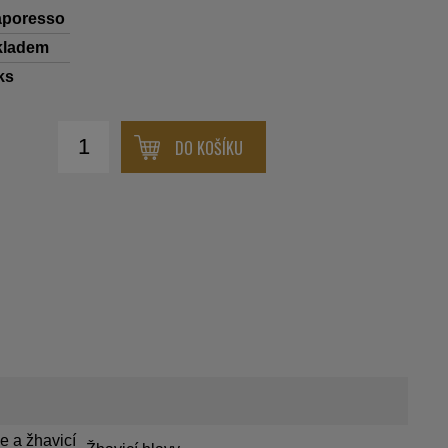
aporesso
kladem
ks
DO KOŠÍKU
e a žhavicí