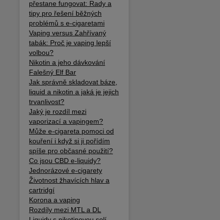
přestane fungovat: Rady a
tipy pro řešení běžných
problémů s e-cigaretami
Vaping versus Zahřívaný
tabák: Proč je vaping lepší
volbou?
Nikotin a jeho dávkování
Falešný Elf Bar
Jak správně skladovat báze,
liquid a nikotin a jaká je jejich
trvanlivost?
Jaký je rozdíl mezi
vaporizací a vapingem?
Může e-cigareta pomoci od
kouření i když si ji pořídím
spíše pro občasné použití?
Co jsou CBD e-liquidy?
Jednorázové e-cigarety
Životnost žhavících hlav a
cartridgí
Korona a vaping
Rozdíly mezi MTL a DL
Liquidy s nikotinovou solí