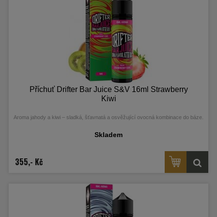
Příchuť Drifter Bar Juice S&V 16ml Strawberry
Kiwi
Aroma jahody a kiwi – sladká, šťavnatá a osvěžující ovocná kombinace do báze.
Skladem
355,- Kč