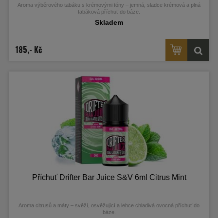
Aroma výběrového tabáku s krémovými tóny – jemná, sladce krémová a plná
tabáková příchuť do báze.
Skladem
185,- Kč
Příchuť Drifter Bar Juice S&V 6ml Citrus Mint
Aroma citrusů a máty – svěží, osvěžující a lehce chladivá ovocná příchuť do
báze.