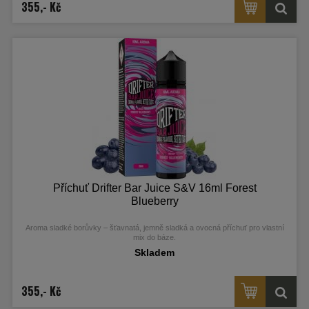
355,- Kč
Příchuť Drifter Bar Juice S&V 16ml Forest
Blueberry
Aroma sladké borůvky – šťavnatá, jemně sladká a ovocná příchuť pro vlastní
mix do báze.
Skladem
355,- Kč