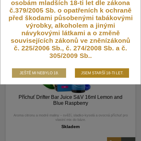
osobám mladších 18-ti let dle zákona
č.379/2005 Sb. o opatřeních k ochraně
355,- Kč
před škodami působenými tabákovými
výrobky, alkoholem a jinými
návykovými látkami a o změně
souvisejících zákonů ve zněnízákonů
č. 225/2006 Sb., č. 274/2008 Sb. a č.
305/2009 Sb..
JEŠTĚ MI NEBYLO 18.
JSEM STARŠÍ 18-TI LET.
Příchuť Drifter Bar Juice S&V 16ml Lemon and
Blue Raspberry
Aroma citronu a modré maliny – svěží, sladko‑kyselá a ovocná příchuť pro
vlastní mix do báze.
Skladem