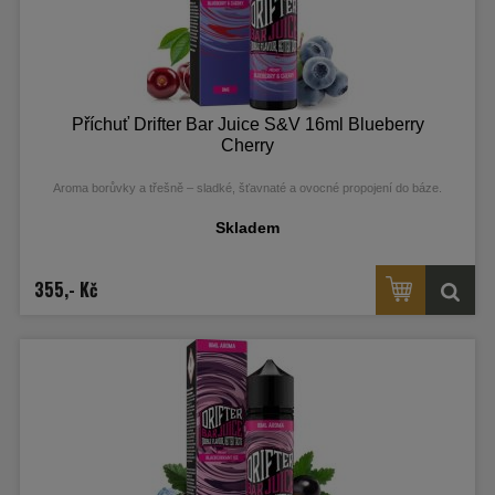
Příchuť Drifter Bar Juice S&V 16ml Blueberry
Cherry
Aroma borůvky a třešně – sladké, šťavnaté a ovocné propojení do báze.
Skladem
355,- Kč