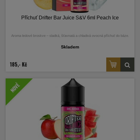
Příchuť Drifter Bar Juice S&V 6ml Peach Ice
Aroma ledové broskve – sladká, šťavnatá a chladivá ovocná příchuť do báze.
Skladem
185,- Kč
NOVÉ