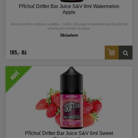
Příchuť Drifter Bar Juice S&V 6ml Watermelon
Apple
Aroma vodního melounu a jablka – svěží, šťavnatá a dokonale ovocná příchuť
určená pro míchání do báze.
Skladem
185,- Kč
NOVÉ
Příchuť Drifter Bar Juice S&V 6ml Sweet