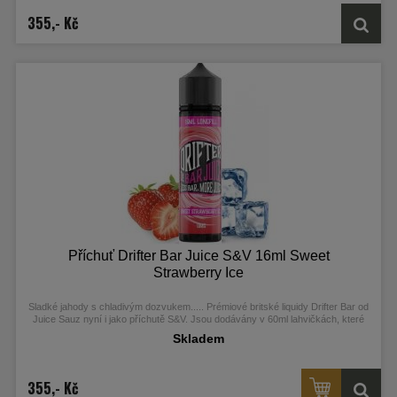
355,- Kč
Příchuť Drifter Bar Juice S&V 16ml Sweet
Strawberry Ice
Sladké jahody s chladivým dozvukem...
.
.
Prémiové britské liquidy Drifter Bar od
Juice Sauz nyní i jako příchutě S&V. Jsou dodávány v 60ml lahvičkách, které
obsahují 16ml koncentrátu.
Skladem
355,- Kč