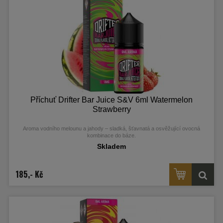
Příchuť Drifter Bar Juice S&V 6ml Watermelon
Strawberry
Aroma vodního melounu a jahody – sladká, šťavnatá a osvěžující ovocná
kombinace do báze.
Skladem
185,- Kč