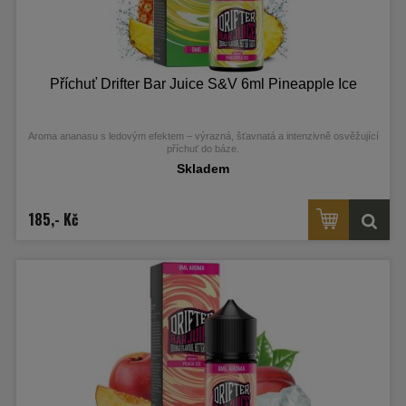
Příchuť Drifter Bar Juice S&V 6ml Pineapple Ice
Aroma ananasu s ledovým efektem – výrazná, šťavnatá a intenzivně osvěžující
příchuť do báze.
Skladem
185,- Kč