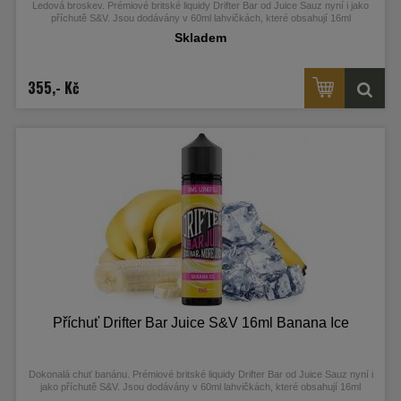
Ledová broskev. Prémiové britské liquidy Drifter Bar od Juice Sauz nyní i jako
příchutě S&V. Jsou dodávány v 60ml lahvičkách, které obsahují 16ml
koncentrátu.
Skladem
355,- Kč
Příchuť Drifter Bar Juice S&V 16ml Banana Ice
Dokonalá chuť banánu. Prémiové britské liquidy Drifter Bar od Juice Sauz nyní i
jako příchutě S&V. Jsou dodávány v 60ml lahvičkách, které obsahují 16ml
koncentrátu.