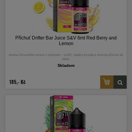
Příchuť Drifter Bar Juice S&V 6ml Red Berry and
Lemon
Aroma červeného ovoce s citrónem – svěží, sladko‑kyselá a ovocná příchuť do
báze.
Skladem
185,- Kč