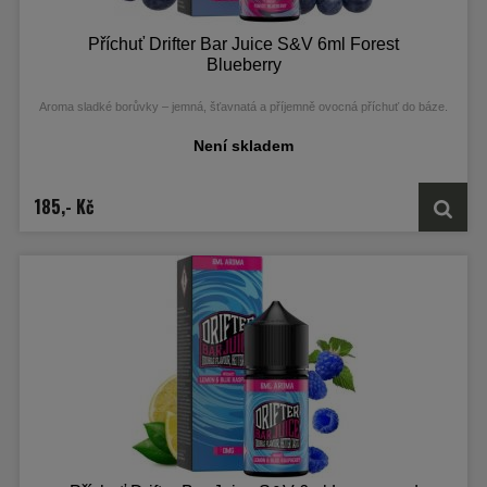
Příchuť Drifter Bar Juice S&V 6ml Forest
Blueberry
Aroma sladké borůvky – jemná, šťavnatá a příjemně ovocná příchuť do báze.
Není skladem
185,- Kč