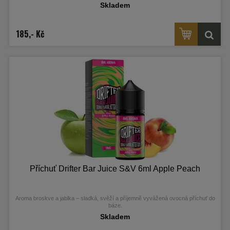
Skladem
185,- Kč
Příchuť Drifter Bar Juice S&V 6ml Apple Peach
Aroma broskve a jablka – sladká, svěží a příjemně vyvážená ovocná příchuť do
báze.
Skladem