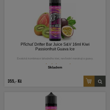
Příchuť Drifter Bar Juice S&V 16ml Kiwi
Passionfruit Guava Ice
Exotická kombinace lahodného kiwi, nevšední marakuji a guavy.
Skladem
355,- Kč