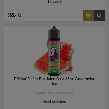
Skladem
355,- Kč
Příchuť Drifter Bar Juice S&V 16ml Watermelon
Ice
Osvěžující chuť vodního melounu.
Není skladem