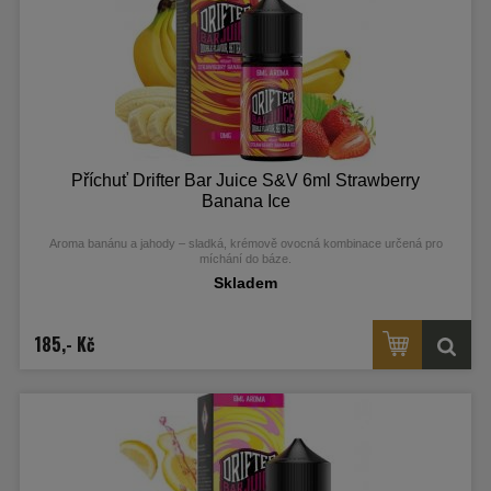
Příchuť Drifter Bar Juice S&V 6ml Strawberry
Banana Ice
Aroma banánu a jahody – sladká, krémově ovocná kombinace určená pro
míchání do báze.
Skladem
185,- Kč