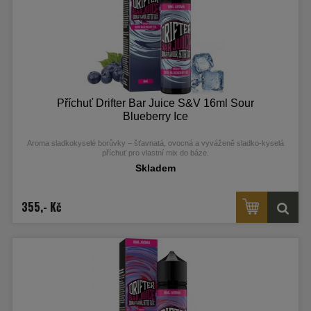
Příchuť Drifter Bar Juice S&V 16ml Sour
Blueberry Ice
Aroma sladkokyselé borůvky – šťavnatá, ovocná a vyváženě sladko‑kyselá
příchuť pro vlastní mix do báze.
Skladem
355,- Kč