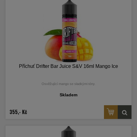
Příchuť Drifter Bar Juice S&V 16ml Mango Ice
Osvěžující mango se sladkými tóny.
Skladem
355,- Kč