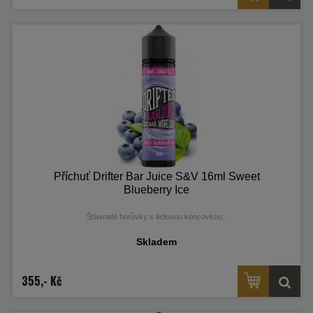
Příchuť Drifter Bar Juice S&V 16ml Sweet
Blueberry Ice
Šťavnaté borůvky s ledovou koncovkou.
.
Skladem
355,- Kč