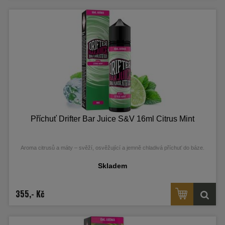
Příchuť Drifter Bar Juice S&V 16ml Citrus Mint
Aroma citrusů a máty – svěží, osvěžující a jemně chladivá příchuť do báze.
Skladem
355,- Kč