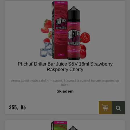
Příchuť Drifter Bar Juice S&V 16ml Strawberry
Raspberry Cherry
Aroma jahod, malin a třešní – sladké, šťavnaté a ovocně bohaté propojení do
báze.
Skladem
355,- Kč