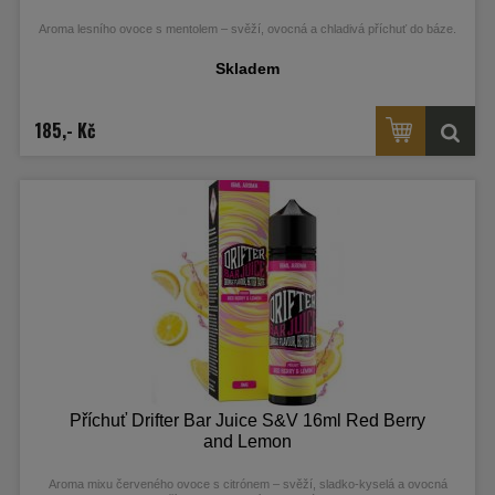
Aroma lesního ovoce s mentolem – svěží, ovocná a chladivá příchuť do báze.
Skladem
185,- Kč
Příchuť Drifter Bar Juice S&V 16ml Red Berry
and Lemon
Aroma mixu červeného ovoce s citrónem – svěží, sladko‑kyselá a ovocná