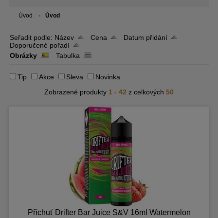
Úvod
Úvod
Seřadit podle:
Název
Cena
Datum přidání
Doporučené pořadí
Obrázky
Tabulka
Tip
Akce
Sleva
Novinka
Zobrazené produkty
1 - 42
z celkových
50
Příchuť Drifter Bar Juice S&V 16ml Watermelon