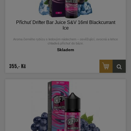
Příchuť Drifter Bar Juice S&V 16ml Blackcurrant
Ice
Aroma černého rybízu s ledovým nádechem – osvěžující, ovocná a lehce
chladivá příchuť do báze.
Skladem
355,- Kč