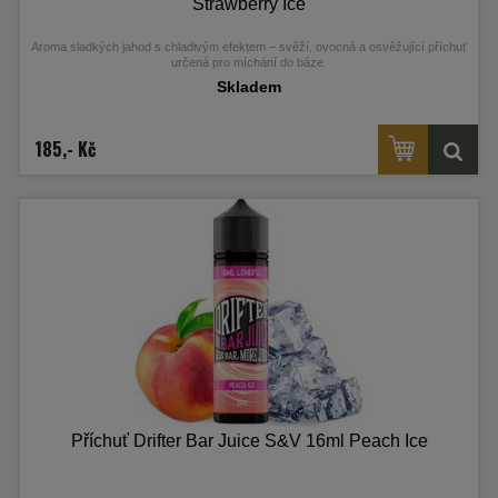
Strawberry Ice
Aroma sladkých jahod s chladivým efektem – svěží, ovocná a osvěžující příchuť
určená pro míchání do báze.
Skladem
185,- Kč
Příchuť Drifter Bar Juice S&V 16ml Peach Ice