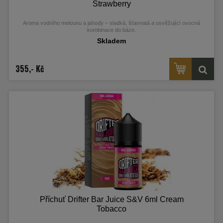
Strawberry
Aroma vodního melounu a jahody – sladká, šťavnatá a osvěžující ovocná
kombinace do báze.
Skladem
355,- Kč
Příchuť Drifter Bar Juice S&V 6ml Cream
Tobacco