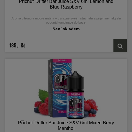
Příchuť Drifter Bar Juice S&V 6ml Lemon and
Blue Raspberry
Aroma citronu a modré maliny – výrazně svěží, šťavnatá a příjemně nakyslá
ovocná kombinace do báze.
Není skladem
185,- Kč
Příchuť Drifter Bar Juice S&V 6ml Mixed Berry
Menthol