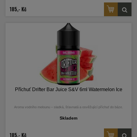
185,- Kč
Příchuť Drifter Bar Juice S&V 6ml Watermelon Ice
Aroma vodního melounu – sladká, šťavnatá a osvěžující příchuť do báze.
Skladem
185,- Kč