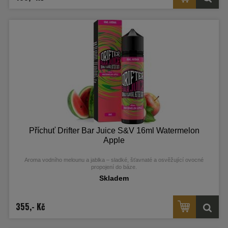
Příchuť Drifter Bar Juice S&V 16ml Watermelon
Apple
Aroma vodního melounu a jablka – sladké, šťavnaté a osvěžující ovocné
propojení do báze.
Skladem
355,- Kč