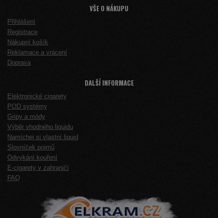
VŠE O NÁKUPU
Přihlášení
Registrace
Nákupní košík
Reklamace a vrácení
Doprava
DALŠÍ INFORMACE
Elektronické cigarety
POD systémy
Gripy a módy
Výběr vhodného liquidu
Namíchej si vlastní liquid
Slovníček pojmů
Odvykání kouření
E-cigarety v zahraničí
FAQ