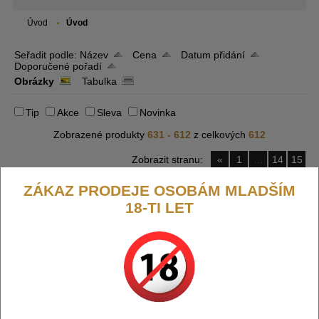
Úvod
Úvod
Seřadit podle:
Název
Cena
Datum přidání
Doporučené pořadí
Obrázky
Tabulka
Tip
Akce
Sleva
Novinka
Zobrazené produkty
631 - 612
z celkových
612
Zobrazit stranu:
«
1
...
14
15
ZÁKAZ PRODEJE OSOBÁM MLADŠÍM
18-TI LET