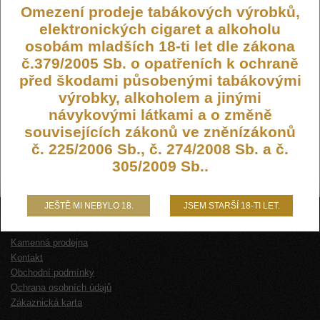
Omezení prodeje tabákových výrobků,
elektronických cigaret a alkoholu
osobám mladších 18-ti let dle zákona
č.379/2005 Sb. o opatřeních k ochraně
před škodami působenými tabákovými
výrobky, alkoholem a jinými
návykovými látkami a o změně
souvisejících zákonů ve zněnízákonů
č. 225/2006 Sb., č. 274/2008 Sb. a č.
305/2009 Sb..
JEŠTĚ MI NEBYLO 18.
JSEM STARŠÍ 18-TI LET.
O NÁS
Kamenná prodejna
Kontakt
Obchodní podmínky
Ochrana osobních údajů
Zákaznická karta