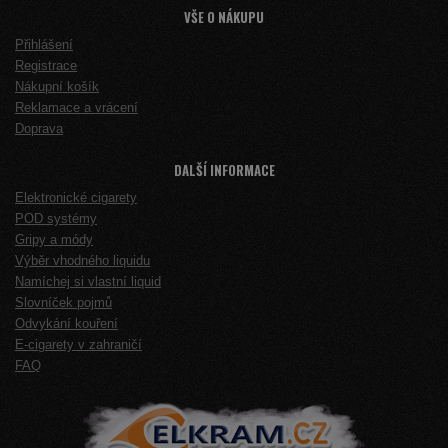
VŠE O NÁKUPU
Přihlášení
Registrace
Nákupní košík
Reklamace a vrácení
Doprava
DALŠÍ INFORMACE
Elektronické cigarety
POD systémy
Gripy a módy
Výběr vhodného liquidu
Namíchej si vlastní liquid
Slovníček pojmů
Odvykání kouření
E-cigarety v zahraničí
FAQ