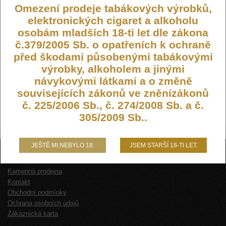
Omezení prodeje tabákových výrobků,
elektronických cigaret a alkoholu
osobám mladších 18-ti let dle zákona
č.379/2005 Sb. o opatřeních k ochraně
před škodami působenými tabákovými
výrobky, alkoholem a jinými
návykovými látkami a o změně
souvisejících zákonů ve zněnízákonů
č. 225/2006 Sb., č. 274/2008 Sb. a č.
305/2009 Sb..
JEŠTĚ MI NEBYLO 18.
JSEM STARŠÍ 18-TI LET.
O NÁS
Kamenná prodejna
Kontakt
Obchodní podmínky
Ochrana osobních údajů
Zákaznická karta