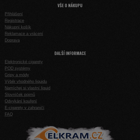
VŠE O NÁKUPU
Přihlášení
Registrace
Nákupní košík
Reklamace a vrácení
Doprava
DALŠÍ INFORMACE
Elektronické cigarety
POD systémy
Gripy a módy
Výběr vhodného liquidu
Namíchej si vlastní liquid
Slovníček pojmů
Odvykání kouření
E-cigarety v zahraničí
FAQ