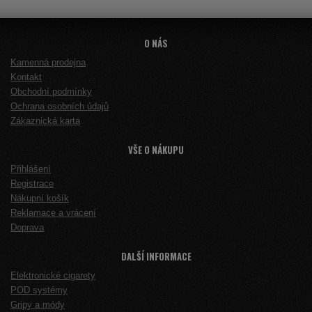
O NÁS
Kamenná prodejna
Kontakt
Obchodní podmínky
Ochrana osobních údajů
Zákaznická karta
VŠE O NÁKUPU
Přihlášení
Registrace
Nákupní košík
Reklamace a vrácení
Doprava
DALŠÍ INFORMACE
Elektronické cigarety
POD systémy
Gripy a módy