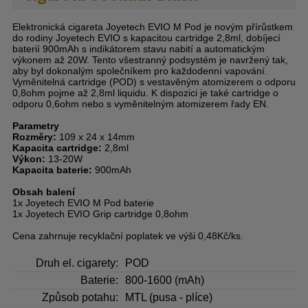
Elektronická cigareta Joyetech EVIO M Pod je novým přírůstkem
do rodiny Joyetech EVIO s kapacitou cartridge 2,8ml, dobíjecí
baterií 900mAh s indikátorem stavu nabití a automatickým
výkonem až 20W. Tento všestranný podsystém je navržený tak,
aby byl dokonalým společníkem pro každodenní vapování.
Vyměnitelná cartridge (POD) s vestavěným atomizerem o odporu
0,8ohm pojme až 2,8ml liquidu. K dispozici je také cartridge o
odporu 0,6ohm nebo s vyměnitelným atomizerem řady EN.
Parametry
Rozměry:
109 x 24 x 14mm
Kapacita cartridge:
2,8ml
Výkon:
13-20W
Kapacita baterie:
900mAh
Obsah balení
1x Joyetech EVIO M Pod baterie
1x Joyetech EVIO Grip cartridge 0,8ohm
Cena zahrnuje recyklační poplatek ve výši 0,48Kč/ks.
Druh el. cigarety:
POD
Baterie:
800-1600 (mAh)
Způsob potahu:
MTL (pusa - plíce)