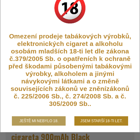
Výrobce:
Joyetech
Omezení prodeje tabákových výrobků,
Kód:
CIG-JOYE-EVIOM-900-BK
elektronických cigaret a alkoholu
Dostupnost:
Skladem
osobám mladších 18-ti let dle zákona
Počet ks:
12
ks
č.379/2005 Sb. o opatřeních k ochraně
před škodami působenými tabákovými
výrobky, alkoholem a jinými
299,- KČ
návykovými látkami a o změně
souvisejících zákonů ve zněnízákonů
DO KOŠÍKU
č. 225/2006 Sb., č. 274/2008 Sb. a č.
305/2009 Sb..
JEŠTĚ MI NEBYLO 18.
JSEM STARŠÍ 18-TI LET.
Joyetech EVIO M Pod elektronická
cigareta 900mAh Black