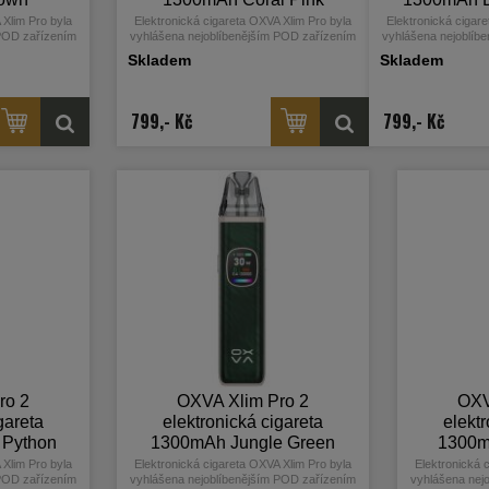
 Xlim Pro byla
Elektronická cigareta OXVA Xlim Pro byla
Elektronická cigar
 POD zařízením
vyhlášena nejoblíbenějším POD zařízením
vyhlášena nejoblíb
3 a 2024. Nyní
mezi vapery za období 2023 a 2024. Nyní
mezi vapery za obd
Skladem
Skladem
adou, která si
přichází výrobce s druhou řadou, která si
přichází výrobce s 
ho novinek.
pro Vás přichystala mnoho novinek.
pro Vás přichys
a baterie zdobí
Elegantní a čistý designe těla baterie zdobí
Elegantní a čistý de
a-HD displej,
0,56 palcový barevný Ultra-HD displej,
0,56 palcový bare
799,- Kč
799,- Kč
cí přehled o
který poskytuje vynikající přehled o
který poskytuje 
. Vestavěný
nastavení všech hodnot. Vestavěný
nastavení všech
pacitu baterie
monočlánek nabízí vyšší kapacitu baterie
monočlánek nabízí 
 nabíjením a
1300mAh, USB-C port s 2A nabíjením a
1300mAh, USB-C p
W.
výkonem až 30W.
výkone
ro 2
OXVA Xlim Pro 2
OXV
gareta
elektronická cigareta
elektr
 Python
1300mAh Jungle Green
1300m
 Xlim Pro byla
Elektronická cigareta OXVA Xlim Pro byla
Elektronická 
 POD zařízením
vyhlášena nejoblíbenějším POD zařízením
vyhlášena nej