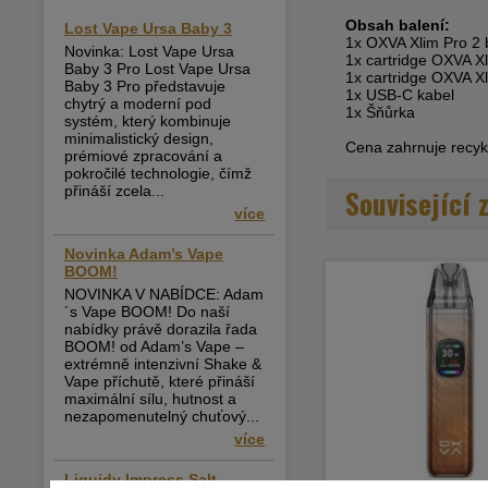
Obsah balení:
Lost Vape Ursa Baby 3
1x OXVA Xlim Pro 2 
Novinka: Lost Vape Ursa
1x cartridge OXVA Xl
Baby 3 Pro Lost Vape Ursa
1x cartridge OXVA Xl
Baby 3 Pro představuje
1x USB-C kabel
chytrý a moderní pod
1x Šňůrka
systém, který kombinuje
minimalistický design,
Cena zahrnuje recykl
prémiové zpracování a
pokročilé technologie, čímž
přináší zcela...
Související 
více
Novinka Adam’s Vape
BOOM!
NOVINKA V NABÍDCE: Adam
´s Vape BOOM! Do naší
nabídky právě dorazila řada
BOOM! od Adam’s Vape –
extrémně intenzivní Shake &
Vape příchutě, které přináší
maximální sílu, hutnost a
nezapomenutelný chuťový...
více
Liquidy Impress Salt