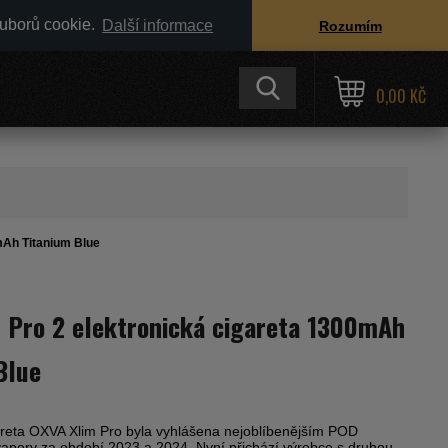
ouborů cookie.
Další informace
Rozumím
0,00 KČ
mAh Titanium Blue
 Pro 2 elektronická cigareta 1300mAh
Blue
areta OXVA Xlim Pro byla vyhlášena nejoblíbenějším POD
apery za období 2023 a 2024. Nyní přichází výrobce s druhou