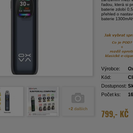
řadou, která si 
baterie zdobí 0,5
přehled o nastav
baterie 1300mAh
Výrobce:
O
Kód:
C
Dostupnost:
S
Počet ks:
1
+
2
dalších
799,- KČ