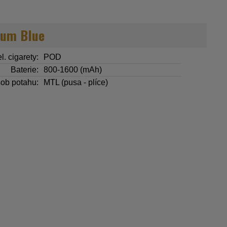
ium Blue
l. cigarety:
POD
Baterie:
800-1600 (mAh)
ob potahu:
MTL (pusa - plíce)