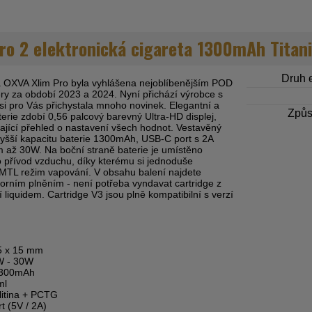
ro 2 elektronická cigareta 1300mAh Titan
Druh e
ta OXVA Xlim Pro byla vyhlášena nejoblíbenějším POD
ry za období 2023 a 2024. Nyní přichází výrobce s
si pro Vás přichystala mnoho novinek. Elegantní a
Způs
terie zdobí 0,56 palcový barevný Ultra-HD displej,
kající přehled o nastavení všech hodnot. Vestavěný
yšší kapacitu baterie 1300mAh, USB-C port s 2A
 až 30W. Na boční straně baterie je umístěno
ro přívod vzduchu, díky kterému si jednoduše
MTL režim vapování. V obsahu balení najdete
horním plněním - není potřeba vyndavat cartridge z
ní liquidem. Cartridge V3 jsou plně kompatibilní s verzí
5 x 15 mm
 - 30W
300mAh
ml
litina + PCTG
 (5V / 2A)