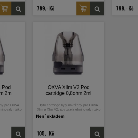
a baterie zdobí
Elegantní a čistý designe těla baterie zdobí
Elegantní a čis
a-HD displej,
0,56 palcový barevný Ultra-HD displej,
0,56 palcový
799,- Kč
799,- Kč
cí přehled o
který poskytuje vynikající přehled o
který posky
. Vestavěný
nastavení všech hodnot. Vestavěný
nastavení 
pacitu baterie
monočlánek nabízí vyšší kapacitu baterie
monočlánek na
 nabíjením a
1300mAh, USB-C port s 2A nabíjením a
1300mAh, USB
W.
výkonem až 30W.
vý
2 Pod
OXVA Xlim V2 Pod
hm 2ml
cartridge 0,8ohm 2ml
ženy pro OXVA
Tyto cartridge byly navrženy pro OXVA
minovaly riziko
Xlim a Xlim V2, aby zcela eliminovaly riziko
protékání.
Není skladem
105,- Kč