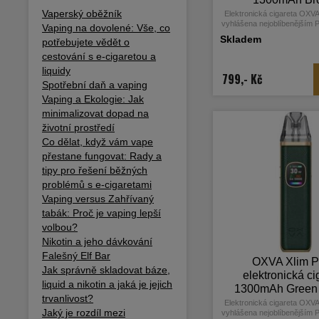
Python
Vaperský oběžník
Elektronická cigareta OXVA
vyhlášena nejoblíbenějším
Vaping na dovolené: Vše, co
mezi vapery za období 202
Skladem
potřebujete vědět o
přichází výrobce s druhou ř
pro Vás přichystala mno
cestování s e-cigaretou a
Elegantní a čistý designe těl
liquidy
0,56 palcový barevný Ultr
799,- Kč
Spotřební daň a vaping
který poskytuje vynikají
nastavení všech hodnot
Vaping a Ekologie: Jak
monočlánek nabízí vyšší ka
minimalizovat dopad na
1300mAh, USB-C port s 2A
výkonem až 30
životní prostředí
Co dělat, když vám vape
přestane fungovat: Rady a
tipy pro řešení běžných
problémů s e-cigaretami
Vaping versus Zahřívaný
tabák: Proč je vaping lepší
volbou?
Nikotin a jeho dávkování
Falešný Elf Bar
OXVA Xlim P
Jak správně skladovat báze,
elektronická ci
liquid a nikotin a jaká je jejich
1300mAh Green
trvanlivost?
Elektronická cigareta OXVA
Jaký je rozdíl mezi
vyhlášena nejoblíbenějším