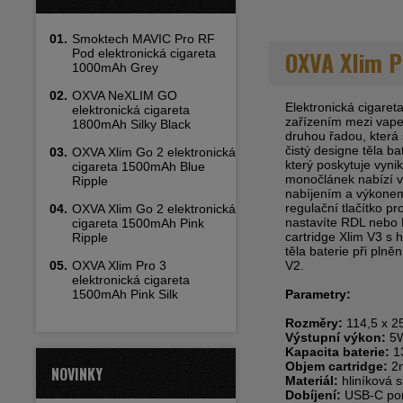
01.
Smoktech MAVIC Pro RF
OXVA Xlim P
Pod elektronická cigareta
1000mAh Grey
02.
OXVA NeXLIM GO
Elektronická cigare
elektronická cigareta
zařízením mezi vape
1800mAh Silky Black
druhou řadou, která 
čistý designe těla ba
03.
OXVA Xlim Go 2 elektronická
který poskytuje vyni
cigareta 1500mAh Blue
monočlánek nabízí v
Ripple
nabíjením a výkonem
regulační tlačítko p
04.
OXVA Xlim Go 2 elektronická
nastavíte RDL nebo 
cigareta 1500mAh Pink
cartridge Xlim V3 s 
Ripple
těla baterie při plně
05.
OXVA Xlim Pro 3
V2.
elektronická cigareta
1500mAh Pink Silk
Parametry:
Rozměry:
114,5 x 2
Výstupní výkon:
5W
Kapacita baterie:
1
Objem cartridge:
2
NOVINKY
Materiál:
hliníková s
Dobíjení:
USB-C port