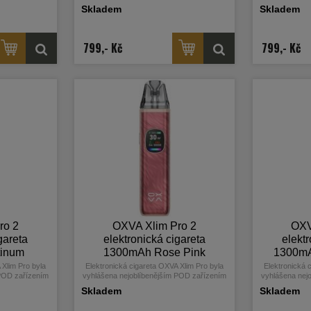
3 a 2024. Nyní
mezi vapery za období 2023 a 2024. Nyní
mezi vapery z
Skladem
Skladem
adou, která si
přichází výrobce s druhou řadou, která si
přichází výrob
ho novinek.
pro Vás přichystala mnoho novinek.
pro Vás př
a baterie zdobí
Elegantní a čistý designe těla baterie zdobí
Elegantní a čis
a-HD displej,
0,56 palcový barevný Ultra-HD displej,
0,56 palcový
799,- Kč
799,- Kč
cí přehled o
který poskytuje vynikající přehled o
který posky
. Vestavěný
nastavení všech hodnot. Vestavěný
nastavení 
pacitu baterie
monočlánek nabízí vyšší kapacitu baterie
monočlánek na
 nabíjením a
1300mAh, USB-C port s 2A nabíjením a
1300mAh, USB
W.
výkonem až 30W.
vý
ro 2
OXVA Xlim Pro 2
OXV
gareta
elektronická cigareta
elektr
tinum
1300mAh Rose Pink
1300mA
 Xlim Pro byla
Elektronická cigareta OXVA Xlim Pro byla
Elektronická 
 POD zařízením
vyhlášena nejoblíbenějším POD zařízením
vyhlášena nej
3 a 2024. Nyní
mezi vapery za období 2023 a 2024. Nyní
mezi vapery z
Skladem
Skladem
adou, která si
přichází výrobce s druhou řadou, která si
přichází výrob
ho novinek.
pro Vás přichystala mnoho novinek.
pro Vás př