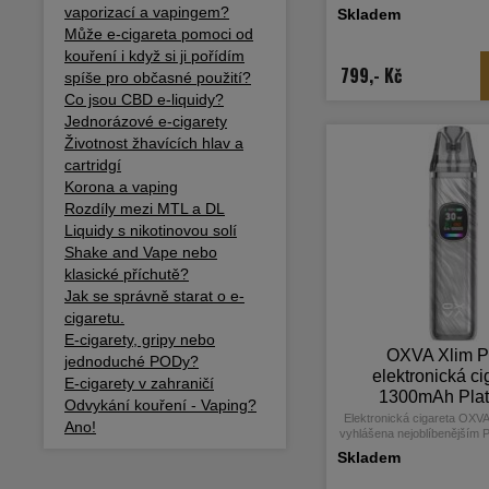
mezi vapery za období 202
vaporizací a vapingem?
Skladem
přichází výrobce s druhou ř
Může e-cigareta pomoci od
pro Vás přichystala mno
Elegantní a čistý designe těl
kouření i když si ji pořídím
0,56 palcový barevný Ultr
799,- Kč
spíše pro občasné použití?
který poskytuje vynikají
Co jsou CBD e-liquidy?
nastavení všech hodnot
monočlánek nabízí vyšší ka
Jednorázové e-cigarety
1300mAh, USB-C port s 2A
Životnost žhavících hlav a
výkonem až 30
cartridgí
Korona a vaping
Rozdíly mezi MTL a DL
Liquidy s nikotinovou solí
Shake and Vape nebo
klasické příchutě?
Jak se správně starat o e-
cigaretu.
E-cigarety, gripy nebo
OXVA Xlim P
jednoduché PODy?
elektronická ci
E-cigarety v zahraničí
1300mAh Pla
Odvykání kouření - Vaping?
Gray CZ
Elektronická cigareta OXVA
Ano!
vyhlášena nejoblíbenějším
mezi vapery za období 202
Skladem
přichází výrobce s druhou ř
pro Vás přichystala mno