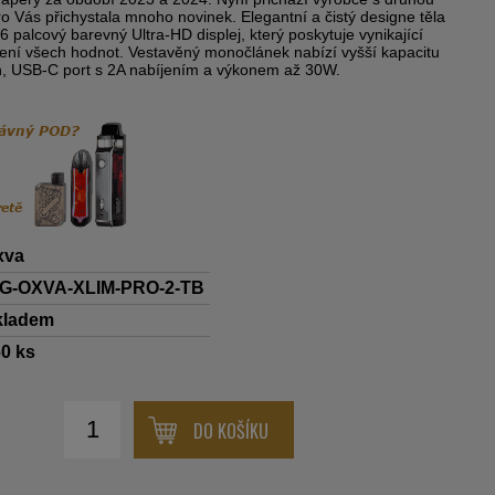
pro Vás přichystala mnoho novinek. Elegantní a čistý designe těla
6 palcový barevný Ultra-HD displej, který poskytuje vynikající
ení všech hodnot. Vestavěný monočlánek nabízí vyšší kapacitu
, USB-C port s 2A nabíjením a výkonem až 30W.
xva
IG-OXVA-XLIM-PRO-2-TB
kladem
60
ks
DO KOŠÍKU