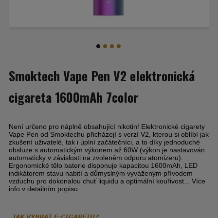
Smoktech Vape Pen V2 elektronická
cigareta 1600mAh 7color
Není určeno pro náplně obsahující nikotin! Elektronické cigarety
Vape Pen od Smoktechu přicházejí s verzí V2, kterou si oblíbí jak
zkušení uživatelé, tak i úplní začátečníci, a to díky jednoduché
obsluze s automatickým výkonem až 60W (výkon je nastavován
automaticky v závislosti na zvoleném odporu atomizeru).
Ergonomické tělo baterie disponuje kapacitou 1600mAh, LED
indikátorem stavu nabití a důmyslným vyváženým přívodem
vzduchu pro dokonalou chuť liquidu a optimální kouřivost... Více
info v detailním popisu