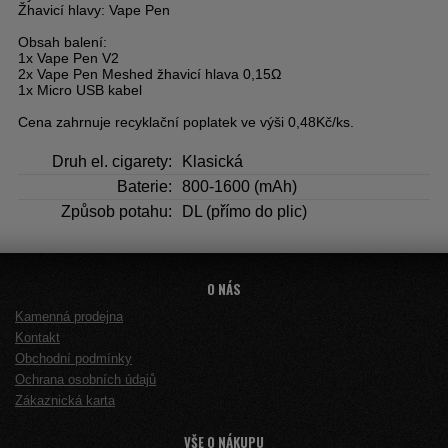
Žhavicí hlavy:
Vape Pen
Obsah balení:
1x Vape Pen V2
2x Vape Pen Meshed žhavicí hlava 0,15Ω
1x Micro USB kabel
Cena zahrnuje recyklační poplatek ve výši 0,48Kč/ks.
Druh el. cigarety:
Klasická
Baterie:
800-1600 (mAh)
Způsob potahu:
DL (přímo do plic)
O NÁS
Kamenná prodejna
Kontakt
Obchodní podmínky
Ochrana osobních údajů
Zákaznická karta
VŠE O NÁKUPU