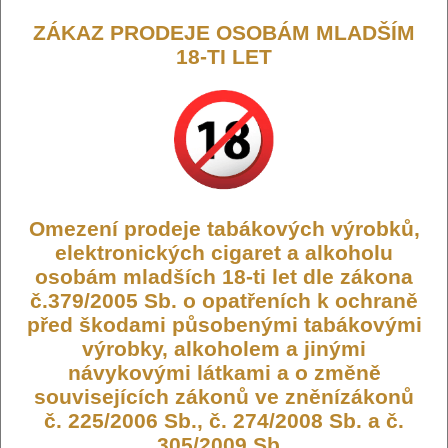
ZÁKAZ PRODEJE OSOBÁM MLADŠÍM
18-TI LET
Výrobce:
Smoktech
Kód:
CIG-SMOK-VAPEPEN-V2-7C
Dostupnost:
Skladem
Počet ks:
9
ks
Omezení prodeje tabákových výrobků,
elektronických cigaret a alkoholu
549,- KČ
osobám mladších 18-ti let dle zákona
č.379/2005 Sb. o opatřeních k ochraně
DO KOŠÍKU
před škodami působenými tabákovými
výrobky, alkoholem a jinými
návykovými látkami a o změně
souvisejících zákonů ve zněnízákonů
Smoktech Vape Pen V2
č. 225/2006 Sb., č. 274/2008 Sb. a č.
305/2009 Sb..