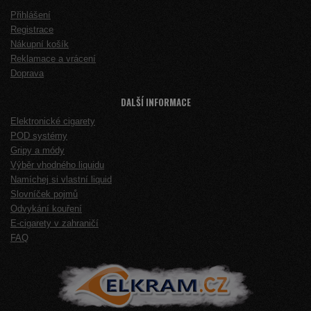
Přihlášení
Registrace
Nákupní košík
Reklamace a vrácení
Doprava
DALŠÍ INFORMACE
Elektronické cigarety
POD systémy
Gripy a módy
Výběr vhodného liquidu
Namíchej si vlastní liquid
Slovníček pojmů
Odvykání kouření
E-cigarety v zahraničí
FAQ