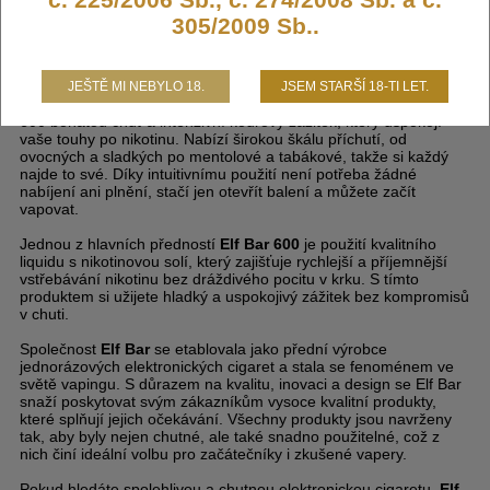
uživatelům jedinečný vapingový zážitek s koncentrací nikotinu 20
305/2009 Sb..
mg. Díky svému kompaktnímu a elegantnímu designu se snadno
vejde do každé kapsy, což z ní činí ideální volbu pro vapery na
cestách.
JEŠTĚ MI NEBYLO 18.
JSEM STARŠÍ 18-TI LET.
S objemem 2 ml a kapacitou až 600 potáhnutí nabízí
Elf Bar
600
bohatou chuť a intenzivní kouřový zážitek, který uspokojí
vaše touhy po nikotinu. Nabízí širokou škálu příchutí, od
ovocných a sladkých po mentolové a tabákové, takže si každý
najde to své. Díky intuitivnímu použití není potřeba žádné
nabíjení ani plnění, stačí jen otevřít balení a můžete začít
vapovat.
Jednou z hlavních předností
Elf Bar 600
je použití kvalitního
liquidu s nikotinovou solí, který zajišťuje rychlejší a příjemnější
vstřebávání nikotinu bez dráždivého pocitu v krku. S tímto
produktem si užijete hladký a uspokojivý zážitek bez kompromisů
v chuti.
Společnost
Elf Bar
se etablovala jako přední výrobce
jednorázových elektronických cigaret a stala se fenoménem ve
světě vapingu. S důrazem na kvalitu, inovaci a design se Elf Bar
snaží poskytovat svým zákazníkům vysoce kvalitní produkty,
které splňují jejich očekávání. Všechny produkty jsou navrženy
tak, aby byly nejen chutné, ale také snadno použitelné, což z
nich činí ideální volbu pro začátečníky i zkušené vapery.
Pokud hledáte spolehlivou a chutnou elektronickou cigaretu,
Elf