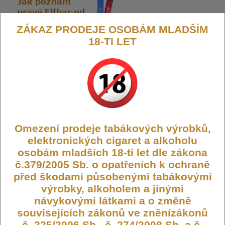
ZÁKAZ PRODEJE OSOBÁM MLADŠÍM
18-TI LET
Výrobce:
Elfbar
Kód:
JEC-EB-600-20-BLUEBERRY
Dostupnost:
Není skladem
Počet ks:
0
ks
189,- KČ
Omezení prodeje tabákových výrobků,
elektronických cigaret a alkoholu
osobám mladších 18-ti let dle zákona
č.379/2005 Sb. o opatřeních k ochraně
před škodami působenými tabákovými
Elf Bar 600 elektronická cigareta
výrobky, alkoholem a jinými
20mg Blueberry CZ
návykovými látkami a o změně
souvisejících zákonů ve zněnízákonů
č. 225/2006 Sb., č. 274/2008 Sb. a č.
Elf Bar 600
je jednorázová elektronická cigareta, která přináší