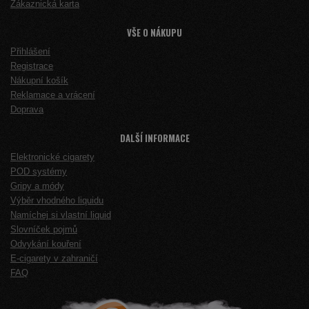
Zákaznická karta
VŠE O NÁKUPU
Přihlášení
Registrace
Nákupní košík
Reklamace a vrácení
Doprava
DALŠÍ INFORMACE
Elektronické cigarety
POD systémy
Gripy a módy
Výběr vhodného liquidu
Namíchej si vlastní liquid
Slovníček pojmů
Odvykání kouření
E-cigarety v zahraničí
FAQ