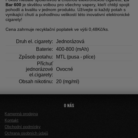
Bar 600
je skvělou volbou pro všechny vapery, kteří chtějí spojit
pohodlí a kvalitu v jednom produktu. Užívejte si každý potah s
vynikající chutí a pohodlnou velikostí této inovativní elektronické
cigarety!
Cena zahrnuje recyklační poplatek ve výši 0,48Kč/ks.
Druh el. cigarety:
Jednorázová
Baterie:
400-800 (mAh)
Způsob potahu:
MTL (pusa - plíce)
Příchuť
jednorázové
Ovocné
el.cigarety:
Obsah nikotinu:
20 (mg/ml)
O NÁS
Kamenná prodejna
Kontakt
Obchodní podmínky
Ochrana osobních údajů