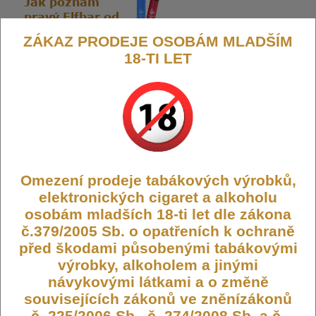
ZÁKAZ PRODEJE OSOBÁM MLADŠÍM
18-TI LET
Výrobce:
Elfbar
Kód:
JEC-EB-600-20-PEACH
Dostupnost:
Není skladem
Počet ks:
0
ks
189,- KČ
Omezení prodeje tabákových výrobků,
elektronických cigaret a alkoholu
osobám mladších 18-ti let dle zákona
č.379/2005 Sb. o opatřeních k ochraně
před škodami působenými tabákovými
Elf Bar 600 elektronická cigareta
výrobky, alkoholem a jinými
20mg Peach Ice CZ
návykovými látkami a o změně
souvisejících zákonů ve zněnízákonů
č. 225/2006 Sb., č. 274/2008 Sb. a č.
Elf Bar 600
je jednorázová elektronická cigareta, která přináší