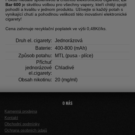
Bar 600
je skvělou volbou pro všechny vapery, kteří chtějí spojit
pohodlí a kvalitu v jednom produktu. Užívejte si každý potah s
vynikající chutí a pohodlnou velikostí této inovativní elektronické
cigarety!
Cena zahrnuje recyklační poplatek ve výši 0,48Kč/ks.
Druh el. cigarety:
Jednorázová
Baterie:
400-800 (mAh)
Způsob potahu:
MTL (pusa - plíce)
Příchuť
jednorázové
Chladivé
el.cigarety:
Obsah nikotinu:
20 (mg/ml)
O NÁS
Kamenná prodejna
Kontakt
Obchodní podmínky
Ochrana osobních údajů