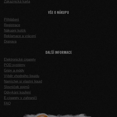
Zákaznická karta
VŠE O NÁKUPU
Přihlášení
Registrace
Nákupní košík
Reklamace a vrácení
Doprava
DALŠÍ INFORMACE
Elektronické cigarety
POD systémy
Gripy a módy
Výběr vhodného liquidu
Namíchej si vlastní liquid
Slovníček pojmů
Odvykání kouření
E-cigarety v zahraničí
FAQ