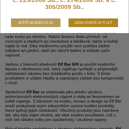
uživatelům jedinečný vapingový zážitek s koncentrací nikotinu 20
305/2009 Sb..
mg. Díky svému kompaktnímu a elegantnímu designu se snadno
vejde do každé kapsy, což z ní činí ideální volbu pro vapery na
cestách.
JEŠTĚ MI NEBYLO 18.
JSEM STARŠÍ 18-TI LET.
S objemem 2 ml a kapacitou až 600 potáhnutí nabízí
Elf Bar
600
bohatou chuť a intenzivní kouřový zážitek, který uspokojí
vaše touhy po nikotinu. Nabízí širokou škálu příchutí, od
ovocných a sladkých po mentolové a tabákové, takže si každý
najde to své. Díky intuitivnímu použití není potřeba žádné
nabíjení ani plnění, stačí jen otevřít balení a můžete začít
vapovat.
Jednou z hlavních předností
Elf Bar 600
je použití kvalitního
liquidu s nikotinovou solí, který zajišťuje rychlejší a příjemnější
vstřebávání nikotinu bez dráždivého pocitu v krku. S tímto
produktem si užijete hladký a uspokojivý zážitek bez kompromisů
v chuti.
Společnost
Elf Bar
se etablovala jako přední výrobce
jednorázových elektronických cigaret a stala se fenoménem ve
světě vapingu. S důrazem na kvalitu, inovaci a design se Elf Bar
snaží poskytovat svým zákazníkům vysoce kvalitní produkty,
které splňují jejich očekávání. Všechny produkty jsou navrženy
tak, aby byly nejen chutné, ale také snadno použitelné, což z
nich činí ideální volbu pro začátečníky i zkušené vapery.
Pokud hledáte spolehlivou a chutnou elektronickou cigaretu,
Elf