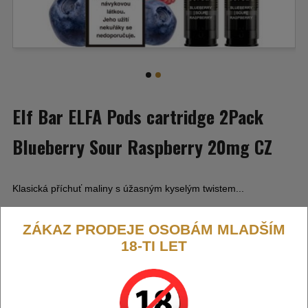
Elf Bar ELFA Pods cartridge 2Pack
Blueberry Sour Raspberry 20mg CZ
Klasická příchuť maliny s úžasným kyselým twistem...
ZÁKAZ PRODEJE OSOBÁM MLADŠÍM
18-TI LET