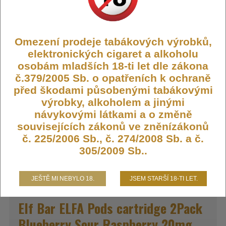
Omezení prodeje tabákových výrobků,
Výrobce:
Elfbar
elektronických cigaret a alkoholu
osobám mladších 18-ti let dle zákona
Kód:
CARTRIDGE-EB-ELFA-BLUESOUR
č.379/2005 Sb. o opatřeních k ochraně
Dostupnost:
Skladem
před škodami působenými tabákovými
Počet ks:
25680
ks
výrobky, alkoholem a jinými
návykovými látkami a o změně
225,- KČ
souvisejících zákonů ve zněnízákonů
č. 225/2006 Sb., č. 274/2008 Sb. a č.
DO KOŠÍKU
305/2009 Sb..
JEŠTĚ MI NEBYLO 18.
JSEM STARŠÍ 18-TI LET.
Elf Bar ELFA Pods cartridge 2Pack
Blueberry Sour Raspberry 20mg