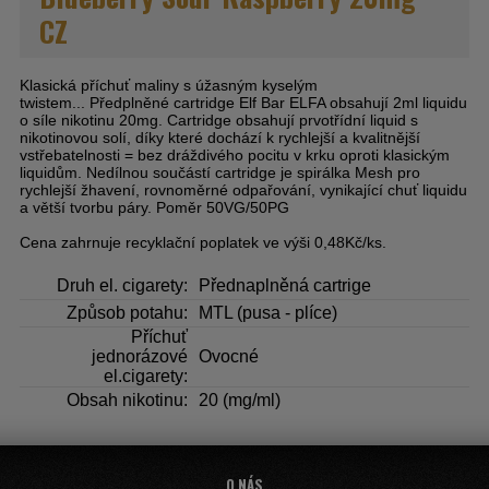
CZ
Klasická příchuť maliny s úžasným kyselým
twistem...
Předplněné cartridge Elf Bar ELFA obsahují 2ml liquidu
o síle nikotinu 20mg. Cartridge obsahují prvotřídní liquid s
nikotinovou solí, díky které dochází k rychlejší a kvalitnější
vstřebatelnosti = bez dráždivého pocitu v krku oproti klasickým
liquidům. Nedílnou součástí cartridge je spirálka Mesh pro
rychlejší žhavení, rovnoměrné odpařování, vynikající chuť liquidu
a větší tvorbu páry. Poměr 50VG/50PG
Cena zahrnuje recyklační poplatek ve výši 0,48Kč/ks.
Druh el. cigarety:
Přednaplněná cartrige
Způsob potahu:
MTL (pusa - plíce)
Příchuť
jednorázové
Ovocné
el.cigarety:
Obsah nikotinu:
20 (mg/ml)
O NÁS