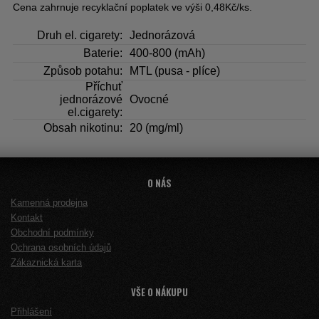
Cena zahrnuje recyklační poplatek ve výši 0,48Kč/ks.
Druh el. cigarety:
Jednorázová
Baterie:
400-800 (mAh)
Způsob potahu:
MTL (pusa - plíce)
Příchuť
jednorázové
Ovocné
el.cigarety:
Obsah nikotinu:
20 (mg/ml)
O NÁS
Kamenná prodejna
Kontakt
Obchodní podmínky
Ochrana osobních údajů
Zákaznická karta
VŠE O NÁKUPU
Přihlášení