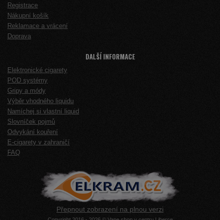
Registrace
Nákupní košík
Reklamace a vrácení
Doprava
DALŠÍ INFORMACE
Elektronické cigarety
POD systémy
Gripy a módy
Výběr vhodného liquidu
Namíchej si vlastní liquid
Slovníček pojmů
Odvykání kouření
E-cigarety v zahraničí
FAQ
Přepnout zobrazení na plnou verzi
Copyright 2016 - 2026 © Vape shop v centru Liberce