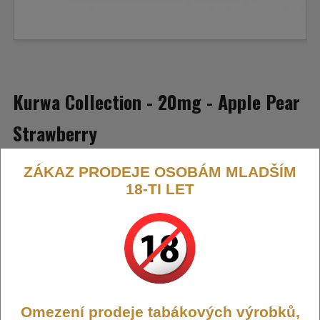
Kurwa Collection - 20mg - Apple Pear
Strawberry
ZÁKAZ PRODEJE OSOBÁM MLADŠÍM
Letní svěží chuť s dominující příchutí jablka, hrušky a jahody.
18-TI LET
Výrobce:
Kurwa
Kód:
KURW-APS
Omezení prodeje tabákových výrobků,