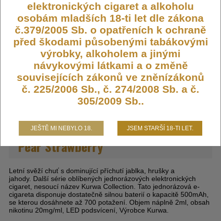
Dostupnost:
Skladem
elektronických cigaret a alkoholu
osobám mladších 18-ti let dle zákona
Počet ks:
4
ks
č.379/2005 Sb. o opatřeních k ochraně
před škodami působenými tabákovými
209,- KČ
výrobky, alkoholem a jinými
návykovými látkami a o změně
DO KOŠÍKU
souvisejících zákonů ve zněnízákonů
č. 225/2006 Sb., č. 274/2008 Sb. a č.
305/2009 Sb..
Kurwa Collection - 20mg - Apple
JEŠTĚ MI NEBYLO 18.
JSEM STARŠÍ 18-TI LET.
Pear Strawberry
Letní svěží chuť s dominující příchutí jablka, hrušky a
jahody.
Další série oblíbených jednorázových elektronických
cigaret, nesoucí název Kurwa Collection. Tato jednorázová e-
cigareta disponuje dostatečně silnou baterií o kapacitě 500mAh,
se kterou dosáhnete až 700 potažení. Objem náplně 2ml, obsah
nikotinu 20mg/ml, LED podsvícení, Výrobce Kurwa.