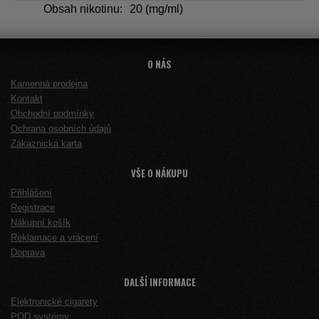
Obsah nikotinu:
20 (mg/ml)
O NÁS
Kamenná prodejna
Kontakt
Obchodní podmínky
Ochrana osobních údajů
Zákaznická karta
VŠE O NÁKUPU
Přihlášení
Registrace
Nákupní košík
Reklamace a vrácení
Doprava
DALŠÍ INFORMACE
Elektronické cigarety
POD systémy