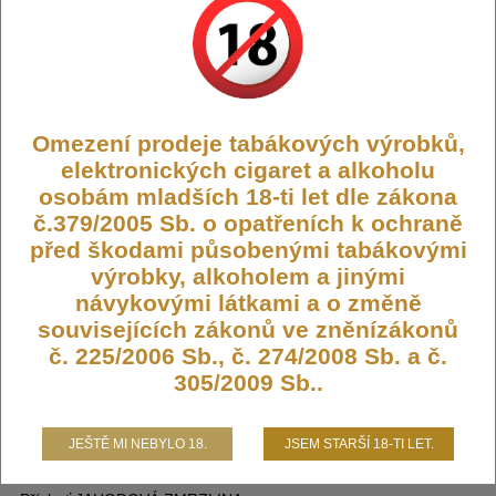
Výrobce:
Oxva
Kód:
OXVA-OXB-JAZMR
Omezení prodeje tabákových výrobků,
Dostupnost:
Není skladem
elektronických cigaret a alkoholu
Počet ks:
0
ks
osobám mladších 18-ti let dle zákona
č.379/2005 Sb. o opatřeních k ochraně
179,- KČ
před škodami působenými tabákovými
výrobky, alkoholem a jinými
návykovými látkami a o změně
souvisejících zákonů ve zněnízákonů
č. 225/2006 Sb., č. 274/2008 Sb. a č.
OXBAR C800 STRAWBERRY ICE
305/2009 Sb..
CREAM elektronická cigareta, 800
potahů, 16mg nikotinu
JEŠTĚ MI NEBYLO 18.
JSEM STARŠÍ 18-TI LET.