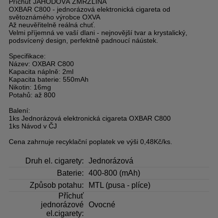
Příchuť JAHODOVÁ ZMRZLINA
OXBAR C800 - jednorázová elektronická cigareta od
světoznámého výrobce OXVA
Až neuvěřitelně reálná chuť.
Velmi příjemná ve vaší dlani - nejnovější tvar a krystalický,
podsvícený design, perfektně padnoucí náústek.
Specifikace:
Název: OXBAR C800
Kapacita náplně: 2ml
Kapacita baterie: 550mAh
Nikotin: 16mg
Potahů: až 800
Balení:
1ks Jednorázová elektronická cigareta OXBAR C800
1ks Návod v ČJ
Cena zahrnuje recyklační poplatek ve výši 0,48Kč/ks.
Druh el. cigarety:
Jednorázová
Baterie:
400-800 (mAh)
Způsob potahu:
MTL (pusa - plíce)
Příchuť
jednorázové
Ovocné
el.cigarety: