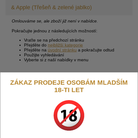
& Apple (Třešeň & zelené jablko)
Omlouváme se, ale zboží již není v nabídce.
Pokračujte jednou z následujících možností:
Vraťte se na předchozí stránku
Přejděte do
nejbližší kategorie
Přejděte na
úvodní stránku
a pokračujte odtud
Použijte vyhledávání
Vyberte si z naší nabídky v menu
ZÁKAZ PRODEJE OSOBÁM MLADŠÍM
18-TI LET