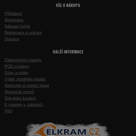
VŠE O NÁKUPU
Přihlášení
Registrace
Nákupní košík
Reklamace a vrácení
Doprava
DALŠÍ INFORMACE
Elektronické cigarety
POD systémy
Gripy a módy
Výběr vhodného liquidu
Namíchej si vlastní liquid
Slovníček pojmů
Odvykání kouření
E-cigarety v zahraničí
FAQ