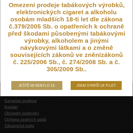
Omezení prodeje tabákových výrobků,
elektronických cigaret a alkoholu
osobám mladších 18-ti let dle zákona
č.379/2005 Sb. o opatřeních k ochraně
před škodami působenými tabákovými
výrobky, alkoholem a jinými
návykovými látkami a o změně
souvisejících zákonů ve zněnízákonů
č. 225/2006 Sb., č. 274/2008 Sb. a č.
305/2009 Sb..
JEŠTĚ MI NEBYLO 18.
JSEM STARŠÍ 18-TI LET.
O NÁS
Kamenná prodejna
Kontakt
Obchodní podmínky
Ochrana osobních údajů
Zákaznická karta