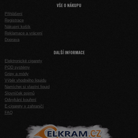
VŠE O NÁKUPU
Přihlášení
Registrace
Nákupní košík
Reklamace a vrácení
Doprava
DALŠÍ INFORMACE
Elektronické cigarety
POD systémy
Gripy a módy
Výběr vhodného liquidu
Namíchej si vlastní liquid
Slovníček pojmů
Odvykání kouření
E-cigarety v zahraničí
FAQ