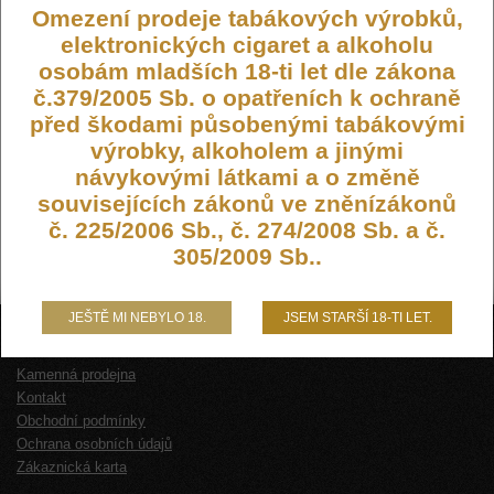
Omezení prodeje tabákových výrobků,
elektronických cigaret a alkoholu
osobám mladších 18-ti let dle zákona
č.379/2005 Sb. o opatřeních k ochraně
před škodami působenými tabákovými
výrobky, alkoholem a jinými
návykovými látkami a o změně
souvisejících zákonů ve zněnízákonů
č. 225/2006 Sb., č. 274/2008 Sb. a č.
305/2009 Sb..
JEŠTĚ MI NEBYLO 18.
JSEM STARŠÍ 18-TI LET.
O NÁS
Kamenná prodejna
Kontakt
Obchodní podmínky
Ochrana osobních údajů
Zákaznická karta