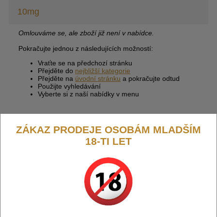
10mg
Omlouváme se, ale zboží již není v nabídce.
Pokračujte jednou z následujících možností:
Vraťte se na předchozí stránku
Přejděte do
nejbližší kategorie
Přejděte na
úvodní stránku
a pokračujte odtud
Použijte vyhledávání
Vyberte si z naší nabídky v menu
ZÁKAZ PRODEJE OSOBÁM MLADŠÍM
18-TI LET