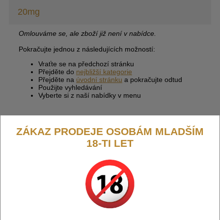
20mg
Omlouváme se, ale zboží již není v nabídce.
Pokračujte jednou z následujících možností:
Vraťte se na předchozí stránku
Přejděte do
nejbližší kategorie
Přejděte na
úvodní stránku
a pokračujte odtud
Použijte vyhledávání
Vyberte si z naší nabídky v menu
ZÁKAZ PRODEJE OSOBÁM MLADŠÍM
18-TI LET