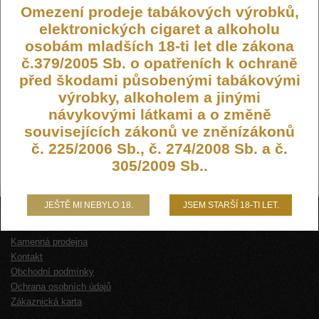
Omezení prodeje tabákových výrobků,
elektronických cigaret a alkoholu
osobám mladších 18-ti let dle zákona
č.379/2005 Sb. o opatřeních k ochraně
před škodami působenými tabákovými
výrobky, alkoholem a jinými
návykovými látkami a o změně
souvisejících zákonů ve zněnízákonů
č. 225/2006 Sb., č. 274/2008 Sb. a č.
305/2009 Sb..
JEŠTĚ MI NEBYLO 18.
JSEM STARŠÍ 18-TI LET.
O NÁS
Kamenná prodejna
Kontakt
Obchodní podmínky
Ochrana osobních údajů
Zákaznická karta