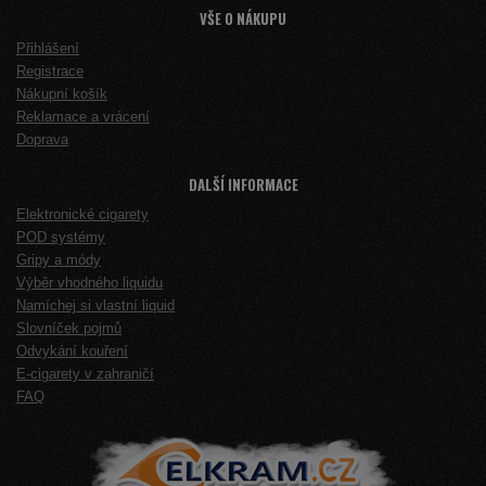
VŠE O NÁKUPU
Přihlášení
Registrace
Nákupní košík
Reklamace a vrácení
Doprava
DALŠÍ INFORMACE
Elektronické cigarety
POD systémy
Gripy a módy
Výběr vhodného liquidu
Namíchej si vlastní liquid
Slovníček pojmů
Odvykání kouření
E-cigarety v zahraničí
FAQ