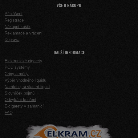
VŠE O NÁKUPU
Přihlášení
Registrace
Nákupní košík
Reklamace a vrácení
Doprava
DALŠÍ INFORMACE
Elektronické cigarety
POD systémy
Gripy a módy
Výběr vhodného liquidu
Namíchej si vlastní liquid
Slovníček pojmů
Odvykání kouření
E-cigarety v zahraničí
FAQ