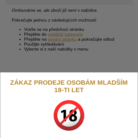
Omlouváme se, ale zboží již není v nabídce.
Pokračujte jednou z následujících možností:
Vraťte se na předchozí stránku
Přejděte do
nejbližší kategorie
Přejděte na
úvodní stránku
a pokračujte odtud
Použijte vyhledávání
Vyberte si z naší nabídky v menu
ZÁKAZ PRODEJE OSOBÁM MLADŠÍM
18-TI LET