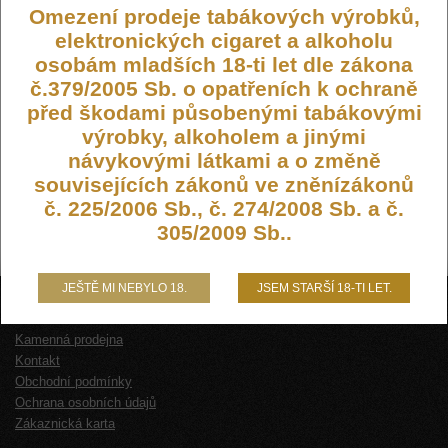
Omezení prodeje tabákových výrobků,
elektronických cigaret a alkoholu
osobám mladších 18-ti let dle zákona
č.379/2005 Sb. o opatřeních k ochraně
před škodami působenými tabákovými
výrobky, alkoholem a jinými
návykovými látkami a o změně
souvisejících zákonů ve zněnízákonů
č. 225/2006 Sb., č. 274/2008 Sb. a č.
305/2009 Sb..
JEŠTĚ MI NEBYLO 18.
JSEM STARŠÍ 18-TI LET.
O NÁS
Kamenná prodejna
Kontakt
Obchodní podmínky
Ochrana osobních údajů
Zákaznická karta