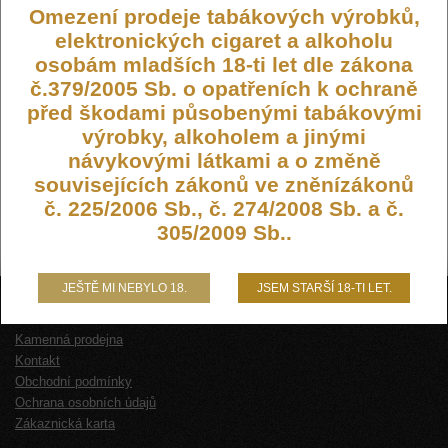
Omezení prodeje tabákových výrobků,
elektronických cigaret a alkoholu
osobám mladších 18-ti let dle zákona
č.379/2005 Sb. o opatřeních k ochraně
před škodami působenými tabákovými
výrobky, alkoholem a jinými
návykovými látkami a o změně
souvisejících zákonů ve zněnízákonů
č. 225/2006 Sb., č. 274/2008 Sb. a č.
305/2009 Sb..
JEŠTĚ MI NEBYLO 18.
JSEM STARŠÍ 18-TI LET.
O NÁS
Kamenná prodejna
Kontakt
Obchodní podmínky
Ochrana osobních údajů
Zákaznická karta