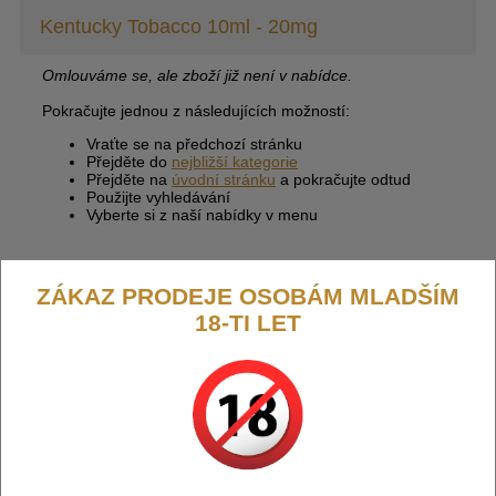
Kentucky Tobacco 10ml - 20mg
Omlouváme se, ale zboží již není v nabídce.
Pokračujte jednou z následujících možností:
Vraťte se na předchozí stránku
Přejděte do
nejbližší kategorie
Přejděte na
úvodní stránku
a pokračujte odtud
Použijte vyhledávání
Vyberte si z naší nabídky v menu
ZÁKAZ PRODEJE OSOBÁM MLADŠÍM
18-TI LET