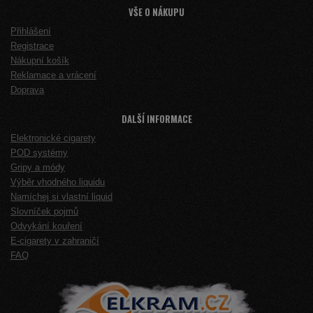
VŠE O NÁKUPU
Přihlášení
Registrace
Nákupní košík
Reklamace a vrácení
Doprava
DALŠÍ INFORMACE
Elektronické cigarety
POD systémy
Gripy a módy
Výběr vhodného liquidu
Namíchej si vlastní liquid
Slovníček pojmů
Odvykání kouření
E-cigarety v zahraničí
FAQ