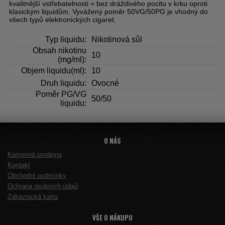
kvalitnější vstřebatelnosti = bez dráždivého pocitu v krku oproti
klasickým liquidům. Vyvážený poměr 50VG/50PG je vhodný do
všech typů elektronických cigaret.
Typ liquidu:
Nikotinová sůl
Obsah nikotinu
10
(mg/ml):
Objem liquidu(ml):
10
Druh liquidu:
Ovocné
Poměr PG/VG
50/50
liquidu:
O NÁS
Kamenná prodejna
Kontakt
Obchodní podmínky
Ochrana osobních údajů
Zákaznická karta
VŠE O NÁKUPU