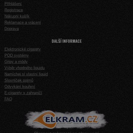
Přihlášení
Registrace
Nákupní košík
Reklamace a vrácení
Doprava
DALŠÍ INFORMACE
Elektronické cigarety
POD systémy
Gripy a módy
Výběr vhodného liquidu
Namíchej si vlastní liquid
Slovníček pojmů
Odvykání kouření
E-cigarety v zahraničí
FAQ