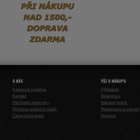
O NÁS
VŠE O NÁKUPU
Kamenná prodejna
Přihlášení
Kontakt
Registrace
Obchodní podmínky
Nákupní košík
Ochrana osobních údajů
Reklamace a vrácení
Zákaznická karta
Doprava