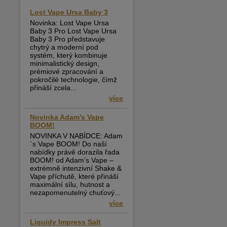
Lost Vape Ursa Baby 3
Novinka: Lost Vape Ursa
Baby 3 Pro Lost Vape Ursa
Baby 3 Pro představuje
chytrý a moderní pod
systém, který kombinuje
minimalistický design,
prémiové zpracování a
pokročilé technologie, čímž
přináší zcela...
více
Novinka Adam’s Vape
BOOM!
NOVINKA V NABÍDCE: Adam
´s Vape BOOM! Do naší
nabídky právě dorazila řada
BOOM! od Adam’s Vape –
extrémně intenzivní Shake &
Vape příchutě, které přináší
maximální sílu, hutnost a
nezapomenutelný chuťový...
více
Liquidy Impress Salt