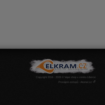
Copyright 2016 - 2026 © Vape shop v centru Liberce
Pronájem eshopů - Atomer.cz