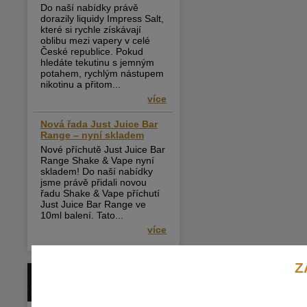
Do naší nabídky právě
dorazily liquidy Impress Salt,
které si rychle získávají
oblibu mezi vapery v celé
České republice. Pokud
hledáte tekutinu s jemným
potahem, rychlým nástupem
nikotinu a přitom...
více
Nová řada Just Juice Bar
Range – nyní skladem
Nové příchutě Just Juice Bar
Range Shake & Vape nyní
skladem! Do naší nabídky
jsme právě přidali novou
řadu Shake & Vape příchutí
Just Juice Bar Range ve
10ml balení. Tato...
více
Z
BLOG / ČLÁNKY