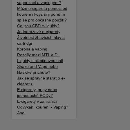
vaporizací a vapingem?
Může e-cigareta pomoci od
kouření i když si ji pořídím
spíše pro občasné použití?
Co jsou CBD e-liquidy?
Jednorázové e-cigarety
Životnost žhavících hlav a
cartridgí
Korona a vaping
Rozdíly mezi MTL a DL
Liquidy s nikotinovou solí
Shake and Vape nebo
klasické příchutě?
Jak se správně starat o e-
cigaretu.
E-cigarety, gripy nebo
jednoduché PODy?
E-cigarety v zahraničí
Odvykání kouření - Vaping?
Ano!