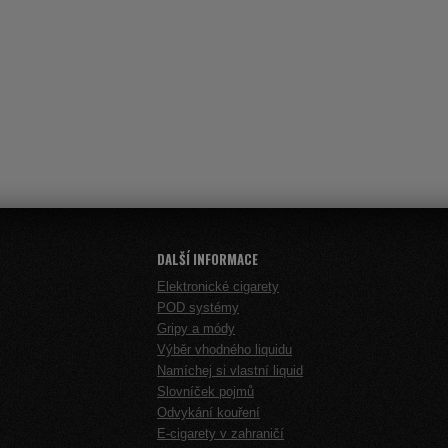
DALŠÍ INFORMACE
Elektronické cigarety
POD systémy
Gripy a módy
Výběr vhodného liquidu
Namíchej si vlastní liquid
Slovníček pojmů
Odvykání kouření
E-cigarety v zahraničí