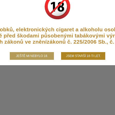
bků, elektronických cigaret a alkoholu osob
aně před škodami působenými tabákovými výr
h zákonů ve zněnízákonů č. 225/2006 Sb., č. 
JEŠTĚ MI NEBYLO 18.
JSEM STARŠÍ 18-TI LET.