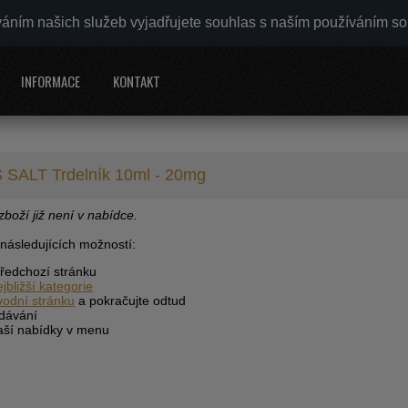
váním našich služeb vyjadřujete souhlas s naším používáním s
INFORMACE
KONTAKT
 SALT Trdelník 10ml - 20mg
boží již není v nabídce.
 následujících možností:
předchozí stránku
ejbližší kategorie
vodní stránku
a pokračujte odtud
edávání
naší nabídky v menu