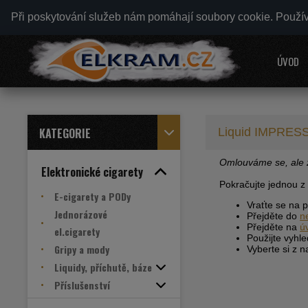
Při poskytování služeb nám pomáhají soubory cookie. Použí
ÚVOD
KATEGORIE
Liquid IMPRESS
Omlouváme se, ale z
Elektronické cigarety
Pokračujte jednou z
E-cigarety a PODy
Vraťte se na 
Jednorázové
Přejděte do
n
Přejděte na
ú
el.cigarety
Použijte vyhl
Gripy a mody
Vyberte si z 
Liquidy, příchutě, báze
Příslušenství