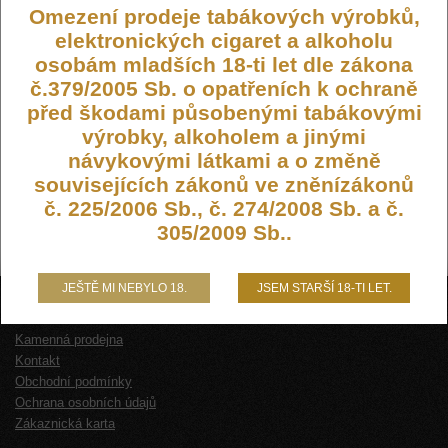
Omezení prodeje tabákových výrobků,
elektronických cigaret a alkoholu
osobám mladších 18-ti let dle zákona
č.379/2005 Sb. o opatřeních k ochraně
před škodami působenými tabákovými
výrobky, alkoholem a jinými
návykovými látkami a o změně
souvisejících zákonů ve zněnízákonů
č. 225/2006 Sb., č. 274/2008 Sb. a č.
305/2009 Sb..
JEŠTĚ MI NEBYLO 18.
JSEM STARŠÍ 18-TI LET.
O NÁS
Kamenná prodejna
Kontakt
Obchodní podmínky
Ochrana osobních údajů
Zákaznická karta