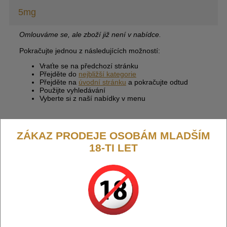
5mg
Omlouváme se, ale zboží již není v nabídce.
Pokračujte jednou z následujících možností:
Vraťte se na předchozí stránku
Přejděte do
nejbližší kategorie
Přejděte na
úvodní stránku
a pokračujte odtud
Použijte vyhledávání
Vyberte si z naší nabídky v menu
ZÁKAZ PRODEJE OSOBÁM MLADŠÍM
18-TI LET