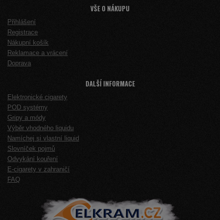
VŠE O NÁKUPU
Přihlášení
Registrace
Nákupní košík
Reklamace a vrácení
Doprava
DALŠÍ INFORMACE
Elektronické cigarety
POD systémy
Gripy a módy
Výběr vhodného liquidu
Namíchej si vlastní liquid
Slovníček pojmů
Odvykání kouření
E-cigarety v zahraničí
FAQ