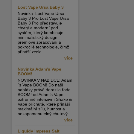
Lost Vape Ursa Baby 3
Novinka: Lost Vape Ursa
Baby 3 Pro Lost Vape Ursa
Baby 3 Pro představuje
chytrý a moderní pod
systém, který kombinuje
minimalistický design,
prémiové zpracování a
pokročilé technologie, čímž
přináší zcela...
více
Novinka Adam’s Vape
BOOM!
NOVINKA V NABÍDCE: Adam
´s Vape BOOM! Do naší
nabídky právě dorazila řada
BOOM! od Adam’s Vape –
extrémně intenzivní Shake &
Vape příchutě, které přináší
maximální sílu, hutnost a
nezapomenutelný chuťový...
více
Liquidy Impress Salt