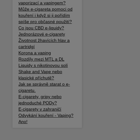
vaporizací a vapingem?
Může e-cigareta pomoci od
kouření i když si ji pořídím
spíše pro občasné použití?
Co jsou CBD e-liquidy?
Jednorázové e-cigarety
Životnost žhavících hlav a
cartridgí
Korona a vaping
Rozdíly mezi MTL a DL
Liquidy s nikotinovou solí
Shake and Vape nebo
klasické příchutě?
Jak se správně starat o e-
cigaretu.
E-cigarety, gripy nebo
jednoduché PODy?
E-cigarety v zahraničí
Odvykání kouření - Vaping?
Ano!