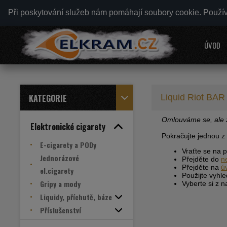
Při poskytování služeb nám pomáhají soubory cookie. Použí
ÚVOD
KATEGORIE
Liquid Riot BAR
Omlouváme se, ale z
Elektronické cigarety
Pokračujte jednou z
E-cigarety a PODy
Vraťte se na 
Jednorázové
Přejděte do
n
Přejděte na
ú
el.cigarety
Použijte vyhl
Gripy a mody
Vyberte si z 
Liquidy, příchutě, báze
Příslušenství