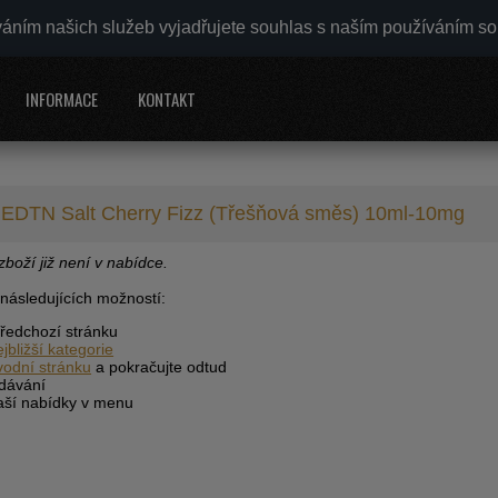
váním našich služeb vyjadřujete souhlas s naším používáním s
INFORMACE
KONTAKT
 EDTN Salt Cherry Fizz (Třešňová směs) 10ml-10mg
boží již není v nabídce.
 následujících možností:
předchozí stránku
ejbližší kategorie
vodní stránku
a pokračujte odtud
edávání
naší nabídky v menu