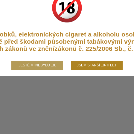
bků, elektronických cigaret a alkoholu osob
aně před škodami působenými tabákovými výr
h zákonů ve zněnízákonů č. 225/2006 Sb., č. 
JEŠTĚ MI NEBYLO 18.
JSEM STARŠÍ 18-TI LET.