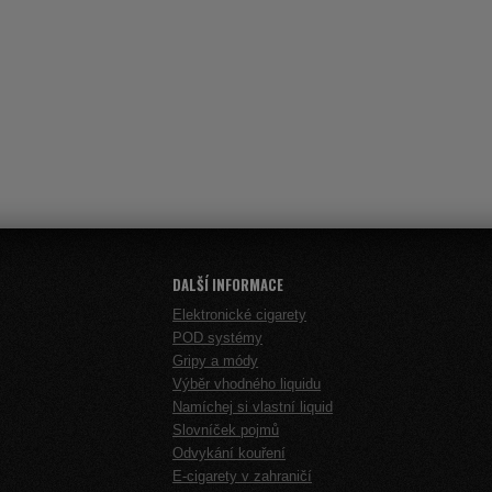
DALŠÍ INFORMACE
Elektronické cigarety
POD systémy
Gripy a módy
Výběr vhodného liquidu
Namíchej si vlastní liquid
Slovníček pojmů
Odvykání kouření
E-cigarety v zahraničí