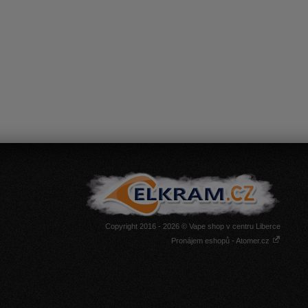
Copyright 2016 - 2026 © Vape shop v centru Liberce
Pronájem eshopů - Atomer.cz