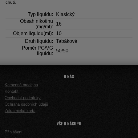
chuti.
Typ liquidu:
Klasický
Obsah nikotinu
16
(mg/ml):
Objem liquidu(ml):
10
Druh liquidu:
Tabákové
Poměr PG/VG
50/50
liquidu:
O NÁS
Kamenná prodejna
Kontakt
Obchodní podmínky
Ochrana osobních údajů
Zákaznická karta
VŠE O NÁKUPU
Přihlášení