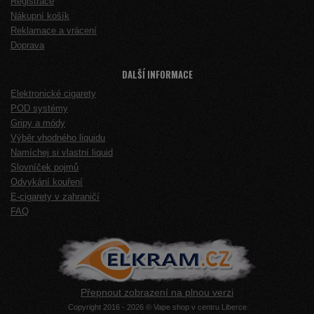
Registrace
Nákupní košík
Reklamace a vrácení
Doprava
DALŠÍ INFORMACE
Elektronické cigarety
POD systémy
Gripy a módy
Výběr vhodného liquidu
Namíchej si vlastní liquid
Slovníček pojmů
Odvykání kouření
E-cigarety v zahraničí
FAQ
Přepnout zobrazení na plnou verzi
Copyright 2016 - 2026 © Vape shop v centru Liberce