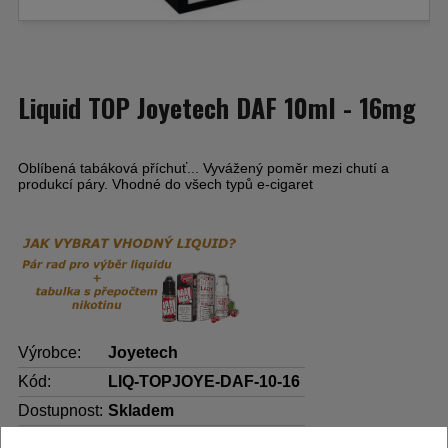
Liquid TOP Joyetech DAF 10ml - 16mg
Oblíbená tabáková příchuť... Vyvážený poměr mezi chutí a
produkcí páry. Vhodné do všech typů e-cigaret
Výrobce:
Joyetech
Kód:
LIQ-TOPJOYE-DAF-10-16
Dostupnost:
Skladem
Počet ks:
78
ks