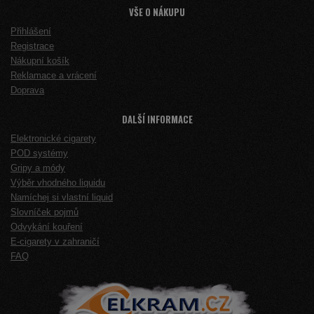
VŠE O NÁKUPU
Přihlášení
Registrace
Nákupní košík
Reklamace a vrácení
Doprava
DALŠÍ INFORMACE
Elektronické cigarety
POD systémy
Gripy a módy
Výběr vhodného liquidu
Namíchej si vlastní liquid
Slovníček pojmů
Odvykání kouření
E-cigarety v zahraničí
FAQ