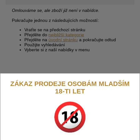
Omlouváme se, ale zboží již není v nabídce.
Pokračujte jednou z následujících možností:
Vraťte se na předchozí stránku
Přejděte do
nejbližší kategorie
Přejděte na
úvodní stránku
a pokračujte odtud
Použijte vyhledávání
Vyberte si z naší nabídky v menu
ZÁKAZ PRODEJE OSOBÁM MLADŠÍM
18-TI LET