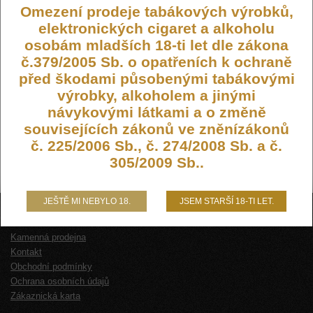
Omezení prodeje tabákových výrobků,
elektronických cigaret a alkoholu
osobám mladších 18-ti let dle zákona
č.379/2005 Sb. o opatřeních k ochraně
před škodami působenými tabákovými
výrobky, alkoholem a jinými
návykovými látkami a o změně
souvisejících zákonů ve zněnízákonů
č. 225/2006 Sb., č. 274/2008 Sb. a č.
305/2009 Sb..
JEŠTĚ MI NEBYLO 18.
JSEM STARŠÍ 18-TI LET.
O NÁS
Kamenná prodejna
Kontakt
Obchodní podmínky
Ochrana osobních údajů
Zákaznická karta