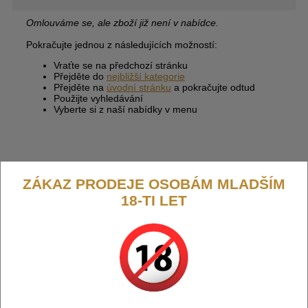
Omlouváme se, ale zboží již není v nabídce.
Pokračujte jednou z následujících možností:
Vraťte se na předchozí stránku
Přejděte do
nejbližší kategorie
Přejděte na
úvodní stránku
a pokračujte odtud
Použijte vyhledávání
Vyberte si z naší nabídky v menu
ZÁKAZ PRODEJE OSOBÁM MLADŠÍM
18-TI LET