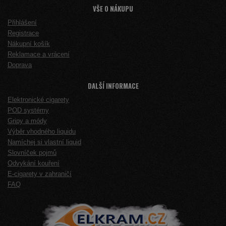
VŠE O NÁKUPU
Přihlášení
Registrace
Nákupní košík
Reklamace a vrácení
Doprava
DALŠÍ INFORMACE
Elektronické cigarety
POD systémy
Gripy a módy
Výběr vhodného liquidu
Namíchej si vlastní liquid
Slovníček pojmů
Odvykání kouření
E-cigarety v zahraničí
FAQ