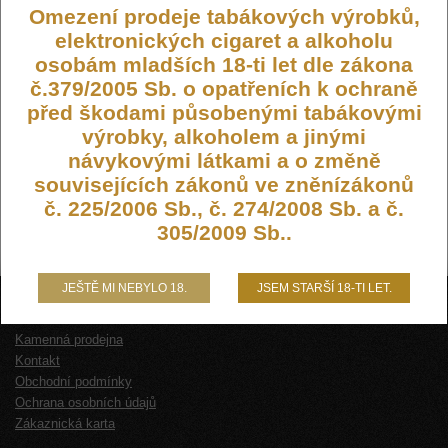
Omezení prodeje tabákových výrobků,
elektronických cigaret a alkoholu
osobám mladších 18-ti let dle zákona
č.379/2005 Sb. o opatřeních k ochraně
před škodami působenými tabákovými
výrobky, alkoholem a jinými
návykovými látkami a o změně
souvisejících zákonů ve zněnízákonů
č. 225/2006 Sb., č. 274/2008 Sb. a č.
305/2009 Sb..
JEŠTĚ MI NEBYLO 18.
JSEM STARŠÍ 18-TI LET.
O NÁS
Kamenná prodejna
Kontakt
Obchodní podmínky
Ochrana osobních údajů
Zákaznická karta