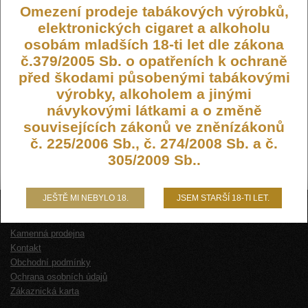
Omezení prodeje tabákových výrobků,
elektronických cigaret a alkoholu
osobám mladších 18-ti let dle zákona
č.379/2005 Sb. o opatřeních k ochraně
před škodami působenými tabákovými
výrobky, alkoholem a jinými
návykovými látkami a o změně
souvisejících zákonů ve zněnízákonů
č. 225/2006 Sb., č. 274/2008 Sb. a č.
305/2009 Sb..
JEŠTĚ MI NEBYLO 18.
JSEM STARŠÍ 18-TI LET.
O NÁS
Kamenná prodejna
Kontakt
Obchodní podmínky
Ochrana osobních údajů
Zákaznická karta