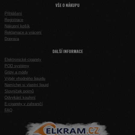
VŠE O NÁKUPU
Přihlášení
Registrace
Nákupní košík
Reklamace a vrácení
Doprava
DALŠÍ INFORMACE
Elektronické cigarety
POD systémy
Gripy a módy
Výběr vhodného liquidu
Namíchej si vlastní liquid
Slovníček pojmů
Odvykání kouření
E-cigarety v zahraničí
FAQ