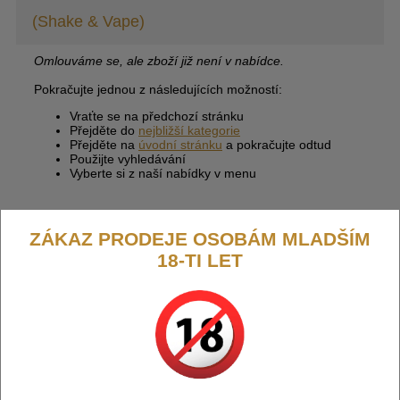
(Shake & Vape)
Omlouváme se, ale zboží již není v nabídce.
Pokračujte jednou z následujících možností:
Vraťte se na předchozí stránku
Přejděte do
nejbližší kategorie
Přejděte na
úvodní stránku
a pokračujte odtud
Použijte vyhledávání
Vyberte si z naší nabídky v menu
ZÁKAZ PRODEJE OSOBÁM MLADŠÍM
18-TI LET