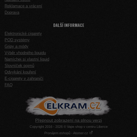
Reklamace a vrácení
Doprava
DALŠÍ INFORMACE
Elektronické cigarety
POD systémy
Gripy a módy
Výběr vhodného liquidu
Namíchej si vlastní liquid
Slovníček pojmů
Odvykání kouření
E-cigarety v zahraničí
FAQ
Přepnout zobrazení na plnou verzi
Copyright 2016 - 2026 © Vape shop v centru Liberce
Pronájem eshopů - Atomer.cz