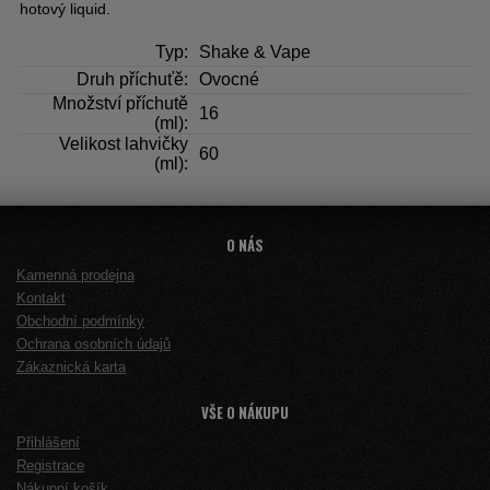
hotový liquid.
Typ:
Shake & Vape
Druh příchuťě:
Ovocné
Množství příchutě
16
(ml):
Velikost lahvičky
60
(ml):
O NÁS
Kamenná prodejna
Kontakt
Obchodní podmínky
Ochrana osobních údajů
Zákaznická karta
VŠE O NÁKUPU
Přihlášení
Registrace
Nákupní košík