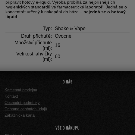
připravit hotový e-liquid. Výroba probíhá za nejpřísnějších
hygienických standardů ve farmaceutické laboratoři. Jedná se o
koncentrát určený k nakapání do báze –
nejedná se o hotový
liquid
.
Typ:
Shake & Vape
Druh příchuťě:
Ovocné
Množství příchutě
16
(ml):
Velikost lahvičky
60
(ml):
O NÁS
Kamenná prodejna
Kontakt
Obchodní podmínky
Ochrana osobních údajů
Zákaznická karta
VŠE O NÁKUPU