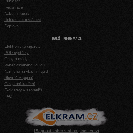
Přihlášení
Registrace
Nákupní košík
Reklamace a vrácení
Doprava
DALŠÍ INFORMACE
Elektronické cigarety
POD systémy
Gripy a módy
Výběr vhodného liquidu
Namíchej si vlastní liquid
Slovníček pojmů
Odvykání kouření
E-cigarety v zahraničí
FAQ
Přepnout zobrazení na plnou verzi