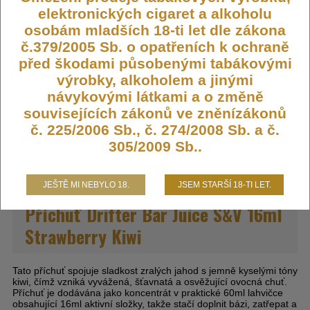
elektronických cigaret a alkoholu
Kód:
FLAVOR-DRIFTER-STRWKI
osobám mladších 18-ti let dle zákona
Dostupnost:
Skladem
č.379/2005 Sb. o opatřeních k ochraně
Počet ks:
335
ks
před škodami působenými tabákovými
výrobky, alkoholem a jinými
355,- KČ
návykovými látkami a o změně
souvisejících zákonů ve zněnízákonů
č. 225/2006 Sb., č. 274/2008 Sb. a č.
DO KOŠÍKU
305/2009 Sb..
JEŠTĚ MI NEBYLO 18.
JSEM STARŠÍ 18-TI LET.
Příchuť Drifter Bar Juice S&V 16ml
Strawberry Kiwi
Tato příchuť spojuje sladkost zralých jahod s jemně kyselými tóny
kiwi, čímž vzniká vyvážená, šťavnatá a osvěžující ovocná chuť.
Příchuť je dodávána jako koncentrát v praktické 60ml lahvičce
obsahující 16ml aktivní složky, takže stačí doplnit bázi, zatřepat a