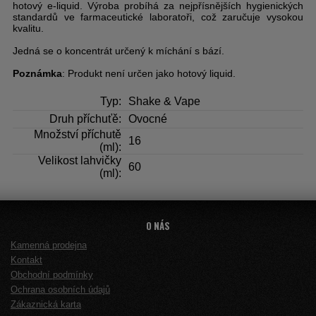
hotový e-liquid. Výroba probíhá za nejpřísnějších hygienických
standardů ve farmaceutické laboratoři, což zaručuje vysokou
kvalitu.
Jedná se o koncentrát určený k míchání s bází.
Poznámka
: Produkt není určen jako hotový liquid.
Typ:
Shake & Vape
Druh příchuťě:
Ovocné
Množství příchutě
16
(ml):
Velikost lahvičky
60
(ml):
O NÁS
Kamenná prodejna
Kontakt
Obchodní podmínky
Ochrana osobních údajů
Zákaznická karta