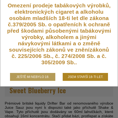
Omezení prodeje tabákových výrobků,
Kód:
FLAVOR-DRIFTER-SWBLUE
elektronických cigaret a alkoholu
Dostupnost:
Skladem
osobám mladších 18-ti let dle zákona
Počet ks:
789
ks
č.379/2005 Sb. o opatřeních k ochraně
před škodami působenými tabákovými
výrobky, alkoholem a jinými
355,- KČ
návykovými látkami a o změně
souvisejících zákonů ve zněnízákonů
DO KOŠÍKU
č. 225/2006 Sb., č. 274/2008 Sb. a č.
305/2009 Sb..
JEŠTĚ MI NEBYLO 18.
JSEM STARŠÍ 18-TI LET.
Příchuť Drifter Bar Juice S&V 16ml
Sweet Blueberry Ice
Prémiové britské liquidy Drifter Bar od renomovaného výrobce
Juice Sauz jsou nyní k dispozici také jako příchutě Shake &
Vape. Tyto příchutě jsou dodávány ve 60ml lahvičkách, které
obsahují 16ml koncentrátu. Stačí přidat bázi, protřepat a získáte