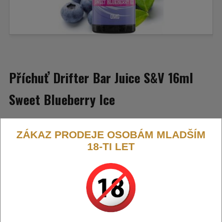
Příchuť Drifter Bar Juice S&V 16ml
Sweet Blueberry Ice
Šťavnaté borůvky s ledovou koncovkou.
.
ZÁKAZ PRODEJE OSOBÁM MLADŠÍM
18-TI LET
Výrobce:
Drifter (GB)