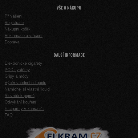
VŠE O NÁKUPU
Přihlášení
Registrace
Nákupní košík
Reklamace a vrácení
Doprava
DALŠÍ INFORMACE
Elektronické cigarety
POD systémy
Gripy a módy
Výběr vhodného liquidu
Namíchej si vlastní liquid
Slovníček pojmů
Odvykání kouření
E-cigarety v zahraničí
FAQ