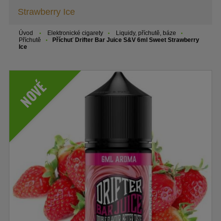
Strawberry Ice
Úvod
Elektronické cigarety
Liquidy, příchutě, báze
Příchutě
Příchuť Drifter Bar Juice S&V 6ml Sweet Strawberry
Ice
NOVÉ