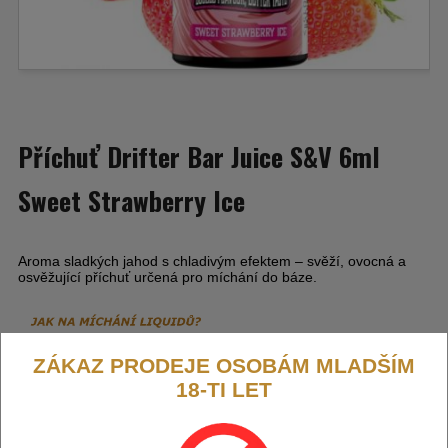
Příchuť Drifter Bar Juice S&V 6ml
Sweet Strawberry Ice
Aroma sladkých jahod s chladivým efektem – svěží, ovocná a
osvěžující příchuť určená pro míchání do báze.
ZÁKAZ PRODEJE OSOBÁM MLADŠÍM
18-TI LET
Výrobce:
Drifter (GB)