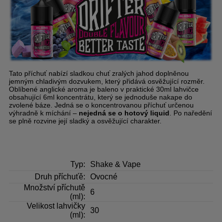
Tato příchuť nabízí sladkou chuť zralých jahod doplněnou
jemným chladivým dozvukem, který přidává osvěžující rozměr.
Oblíbené anglické aroma je baleno v praktické 30ml lahvičce
obsahující 6ml koncentrátu, který se jednoduše nakape do
zvolené báze. Jedná se o koncentrovanou příchuť určenou
výhradně k míchání –
nejedná se o hotový liquid
. Po naředění
se plně rozvine její sladký a osvěžující charakter.
Typ:
Shake & Vape
Druh příchuťě:
Ovocné
Množství příchutě
6
(ml):
Velikost lahvičky
30
(ml):