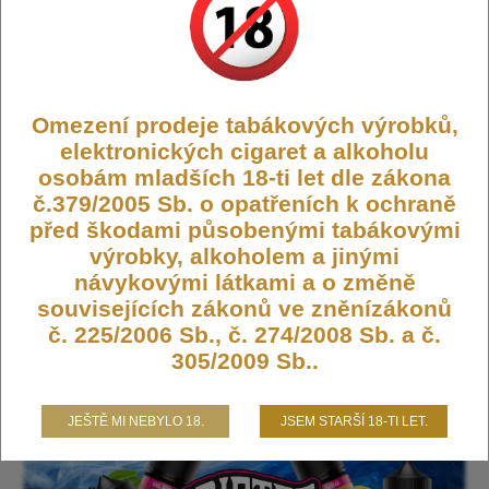
Kód:
FLAVOR-DRIFTER-6-SWSTRAW
Dostupnost:
Skladem
Počet ks:
811
ks
Omezení prodeje tabákových výrobků,
185,- KČ
elektronických cigaret a alkoholu
osobám mladších 18-ti let dle zákona
DO KOŠÍKU
č.379/2005 Sb. o opatřeních k ochraně
před škodami působenými tabákovými
výrobky, alkoholem a jinými
návykovými látkami a o změně
souvisejících zákonů ve zněnízákonů
Příchuť Drifter Bar Juice S&V 6ml
č. 225/2006 Sb., č. 274/2008 Sb. a č.
Sweet Strawberry Ice
305/2009 Sb..
JEŠTĚ MI NEBYLO 18.
JSEM STARŠÍ 18-TI LET.