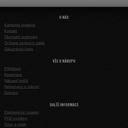
O NÁS
Kamenná prodejna
Kontakt
Obchodní podmínky
Ochrana osobních údajů
Zákaznická karta
VŠE O NÁKUPU
Přihlášení
Registrace
Nákupní košík
Reklamace a vrácení
Doprava
DALŠÍ INFORMACE
Elektronické cigarety
POD systémy
Gripy a módy