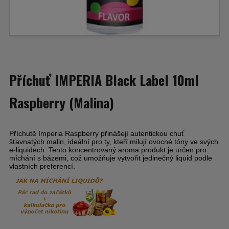
Příchuť IMPERIA Black Label 10ml
Raspberry (Malina)
Příchutě Imperia Raspberry přinášejí autentickou chuť
šťavnatých malin, ideální pro ty, kteří milují ovocné tóny ve svých
e-liquidech. Tento koncentrovaný aroma produkt je určen pro
míchání s bázemi, což umožňuje vytvořit jedinečný liquid podle
vlastních preferencí.