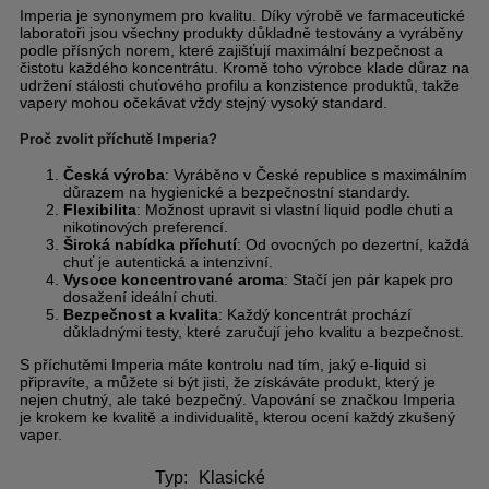
Imperia je synonymem pro kvalitu. Díky výrobě ve farmaceutické
laboratoři jsou všechny produkty důkladně testovány a vyráběny
podle přísných norem, které zajišťují maximální bezpečnost a
čistotu každého koncentrátu. Kromě toho výrobce klade důraz na
udržení stálosti chuťového profilu a konzistence produktů, takže
vapery mohou očekávat vždy stejný vysoký standard.
Proč zvolit příchutě Imperia?
Česká výroba
: Vyráběno v České republice s maximálním
důrazem na hygienické a bezpečnostní standardy.
Flexibilita
: Možnost upravit si vlastní liquid podle chuti a
nikotinových preferencí.
Široká nabídka příchutí
: Od ovocných po dezertní, každá
chuť je autentická a intenzivní.
Vysoce koncentrované aroma
: Stačí jen pár kapek pro
dosažení ideální chuti.
Bezpečnost a kvalita
: Každý koncentrát prochází
důkladnými testy, které zaručují jeho kvalitu a bezpečnost.
S příchutěmi Imperia máte kontrolu nad tím, jaký e-liquid si
připravíte, a můžete si být jisti, že získáváte produkt, který je
nejen chutný, ale také bezpečný. Vapování se značkou Imperia
je krokem ke kvalitě a individualitě, kterou ocení každý zkušený
vaper.
Typ:
Klasické