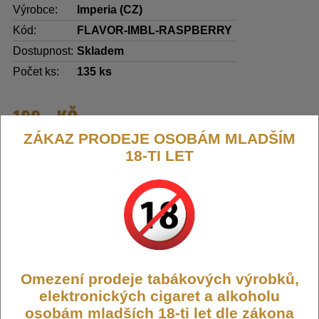
Výrobce:
Imperia (CZ)
Kód:
FLAVOR-IMBL-RASPBERRY
Dostupnost:
Skladem
Počet ks:
135
ks
199,- KČ
ZÁKAZ PRODEJE OSOBÁM MLADŠÍM
DO KOŠÍKU
18-TI LET
Příchuť IMPERIA Black Label 10ml
Raspberry (Malina)
Omezení prodeje tabákových výrobků,
elektronických cigaret a alkoholu
Imperia – kvalitní příchutě pro tvorbu vlastních e-liquidů
osobám mladších 18-ti let dle zákona