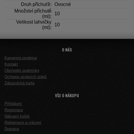
Druh příchuťě:
Ovocné
Množství příchutě
10
(ml):
Velikost lahvičky
10
(ml):
O NÁS
Kamenná prodejna
Kontakt
Obchodní podmínky
Ochrana osobních údajů
Zákaznická karta
VŠE O NÁKUPU
Přihlášení
Registrace
Nákupní košík
Reklamace a vrácení
Doprava