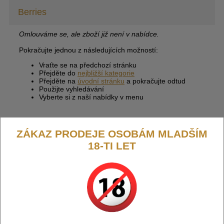
Berries
Omlouváme se, ale zboží již není v nabídce.
Pokračujte jednou z následujících možností:
Vraťte se na předchozí stránku
Přejděte do
nejbližší kategorie
Přejděte na
úvodní stránku
a pokračujte odtud
Použijte vyhledávání
Vyberte si z naší nabídky v menu
ZÁKAZ PRODEJE OSOBÁM MLADŠÍM
18-TI LET