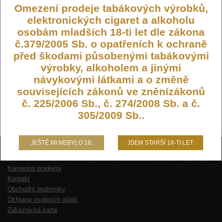
Omezení prodeje tabákových výrobků,
elektronických cigaret a alkoholu
osobám mladších 18-ti let dle zákona
č.379/2005 Sb. o opatřeních k ochraně
před škodami působenými tabákovými
výrobky, alkoholem a jinými
návykovými látkami a o změně
souvisejících zákonů ve zněnízákonů
č. 225/2006 Sb., č. 274/2008 Sb. a č.
305/2009 Sb..
JEŠTĚ MI NEBYLO 18.
JSEM STARŠÍ 18-TI LET.
O NÁS
Kamenná prodejna
Kontakt
Obchodní podmínky
Ochrana osobních údajů
Zákaznická karta