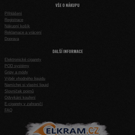
VŠE O NÁKUPU
Přihlášení
Registrace
Nákupní košík
Reklamace a vrácení
Doprava
DALŠÍ INFORMACE
Elektronické cigarety
POD systémy
Gripy a módy
Výběr vhodného liquidu
Namíchej si vlastní liquid
Slovníček pojmů
Odvykání kouření
E-cigarety v zahraničí
FAQ