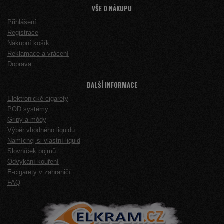
VŠE O NÁKUPU
Přihlášení
Registrace
Nákupní košík
Reklamace a vrácení
Doprava
DALŠÍ INFORMACE
Elektronické cigarety
POD systémy
Gripy a módy
Výběr vhodného liquidu
Namíchej si vlastní liquid
Slovníček pojmů
Odvykání kouření
E-cigarety v zahraničí
FAQ