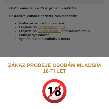
Omlouváme se, ale zboží již není v nabídce.
Pokračujte jednou z následujících možností:
Vraťte se na předchozí stránku
Přejděte do
nejbližší kategorie
Přejděte na
úvodní stránku
a pokračujte odtud
Použijte vyhledávání
Vyberte si z naší nabídky v menu
ZÁKAZ PRODEJE OSOBÁM MLADŠÍM
18-TI LET