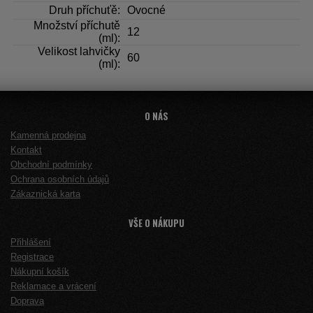
Druh příchuťě:
Ovocné
Množství příchutě
12
(ml):
Velikost lahvičky
60
(ml):
O NÁS
Kamenná prodejna
Kontakt
Obchodní podmínky
Ochrana osobních údajů
Zákaznická karta
VŠE O NÁKUPU
Přihlášení
Registrace
Nákupní košík
Reklamace a vrácení
Doprava