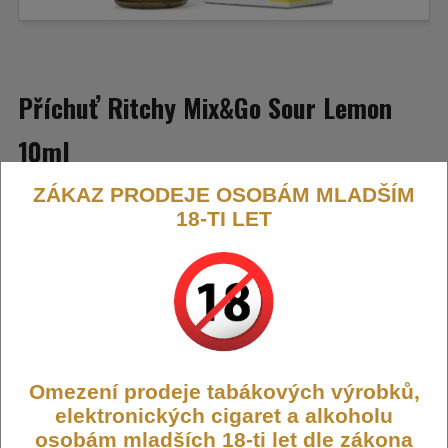
Příchuť Ritchy Mix&Go Sour Lemon
10ml
ZÁKAZ PRODEJE OSOBÁM MLADŠÍM
Výrazná citronová příchuť s důrazem na kyselost. Osvěžující,
18-TI LET
řízná volba pro ty, kteří preferují ostřejší a méně sladké tóny.
Výrobce:
Ritchy-Liqua
Kód:
FLAVOR-RITCHY-SOULE
Dostupnost:
Skladem
Počet ks:
26
ks
Omezení prodeje tabákových výrobků,
339,- KČ
elektronických cigaret a alkoholu
osobám mladších 18-ti let dle zákona