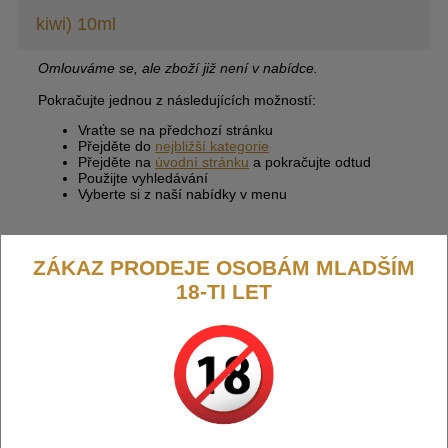
kiwi) 10ml
Omlouváme se, ale zboží již není v nabídce.
Pokračujte jednou z následujících možností:
Vraťte se na předchozí stránku
Přejděte do
nejbližší kategorie
Přejděte na
úvodní stránku
a pokračujte odtud
Použijte vyhledávání
Vyberte si z naší nabídky v menu
ZÁKAZ PRODEJE OSOBÁM MLADŠÍM
18-TI LET