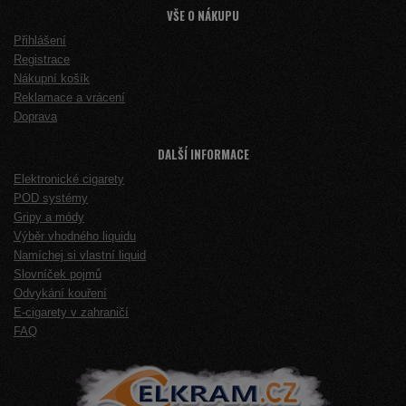
VŠE O NÁKUPU
Přihlášení
Registrace
Nákupní košík
Reklamace a vrácení
Doprava
DALŠÍ INFORMACE
Elektronické cigarety
POD systémy
Gripy a módy
Výběr vhodného liquidu
Namíchej si vlastní liquid
Slovníček pojmů
Odvykání kouření
E-cigarety v zahraničí
FAQ