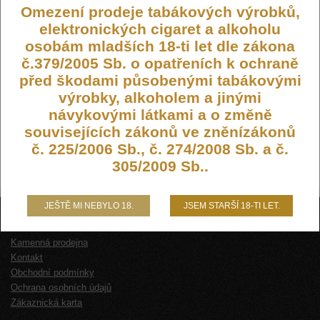
Omezení prodeje tabákových výrobků,
elektronických cigaret a alkoholu
osobám mladších 18-ti let dle zákona
č.379/2005 Sb. o opatřeních k ochraně
před škodami působenými tabákovými
výrobky, alkoholem a jinými
návykovými látkami a o změně
souvisejících zákonů ve zněnízákonů
č. 225/2006 Sb., č. 274/2008 Sb. a č.
305/2009 Sb..
JEŠTĚ MI NEBYLO 18.
JSEM STARŠÍ 18-TI LET.
O NÁS
Kamenná prodejna
Kontakt
Obchodní podmínky
Ochrana osobních údajů
Zákaznická karta