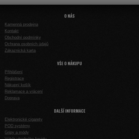
O NÁS
Kamenná prodejna
Kontakt
Obchodní podmínky
Ochrana osobních údajů
Zákaznická karta
VŠE O NÁKUPU
Přihlášení
Registrace
Nákupní košík
Reklamace a vrácení
Doprava
DALŠÍ INFORMACE
Elektronické cigarety
POD systémy
Gripy a módy
Výběr vhodného liquidu