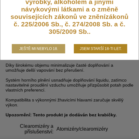
výrobky, alkoholem a jinými
DO KOŠÍKU
návykovými látkami a o změně
souvisejících zákonů ve zněnízákonů
č. 225/2006 Sb., č. 274/2008 Sb. a č.
305/2009 Sb..
Smok TF Tank clearomizér 6ml (bez
krabičky)
JEŠTĚ MI NEBYLO 18.
JSEM STARŠÍ 18-TI LET.
Díky širokému objemu minimalizuje časté doplňování a
umožňuje delší vapování bez přerušení.
Systém horního plnění usnadňuje doplňování liquidu, zatímco
nastavitelné proudění vzduchu umožňuje přizpůsobit potah podle
vlastních preferencí.
Kompatibilita s výkonnými žhavicími hlavami zaručuje skvělý
výkon.
Upozornění: Tento produkt je dodáván bez krabičky.
Clearomizéry a
Atomizéry/clearomizéry
příslušenství: