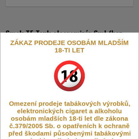
Smok TF Tank clearomizér 6ml (bez
ZÁKAZ PRODEJE OSOBÁM MLADŠÍM
krabičky)
18-TI LET
Clearomizér Smok TF Tank s objemem 6 ml je výkonný a
prostorný tank navržený pro bohatou tvorbu páry a skvělou chuť
e-liquidů.
Výrobce:
Smoktech
Dostupnost:
Skladem
Omezení prodeje tabákových výrobků,
Počet ks:
1
ks
elektronických cigaret a alkoholu
osobám mladších 18-ti let dle zákona
499,- KČ
č.379/2005 Sb. o opatřeních k ochraně
299,- KČ
před škodami působenými tabákovými