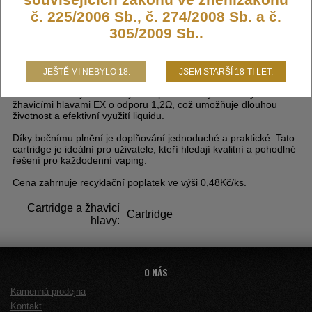
č. 225/2006 Sb., č. 274/2008 Sb. a č.
305/2009 Sb..
Cartridge Joyetech Exceed Edge
JEŠTĚ MI NEBYLO 18.
JSEM STARŠÍ 18-TI LET.
Nádržka má objem 2 ml a je kompatibilní s vyměnitelnými
žhavicími hlavami EX o odporu 1,2Ω, což umožňuje dlouhou
životnost a efektivní využití liquidu.
Díky bočnímu plnění je doplňování jednoduché a praktické. Tato
cartridge je ideální pro uživatele, kteří hledají kvalitní a pohodlné
řešení pro každodenní vaping.
Cena zahrnuje recyklační poplatek ve výši 0,48Kč/ks.
Cartridge a žhavicí
Cartridge
hlavy:
O NÁS
Kamenná prodejna
Kontakt