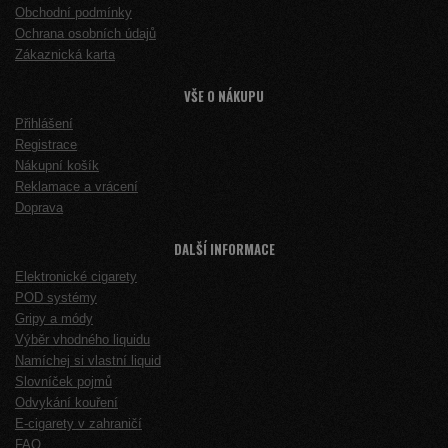
Obchodní podmínky
Ochrana osobních údajů
Zákaznická karta
VŠE O NÁKUPU
Přihlášení
Registrace
Nákupní košík
Reklamace a vrácení
Doprava
DALŠÍ INFORMACE
Elektronické cigarety
POD systémy
Gripy a módy
Výběr vhodného liquidu
Namíchej si vlastní liquid
Slovníček pojmů
Odvykání kouření
E-cigarety v zahraničí
FAQ