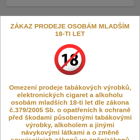
ZÁKAZ PRODEJE OSOBÁM MLADŠÍM
Cartridge Joyetech Exceed Edge
18-TI LET
Cartridge Joyetech Exceed Edge je navržena pro stejnojmenné
zařízení a poskytuje spolehlivý MTL zážitek s optimálním
podáním chuti.
Výrobce:
Joyetech
Dostupnost:
Skladem
Omezení prodeje tabákových výrobků,
Počet ks:
4
ks
elektronických cigaret a alkoholu
osobám mladších 18-ti let dle zákona
89,- KČ
č.379/2005 Sb. o opatřeních k ochraně
55,- KČ
před škodami působenými tabákovými
výrobky, alkoholem a jinými
DO KOŠÍKU
návykovými látkami a o změně
souvisejících zákonů ve zněnízákonů