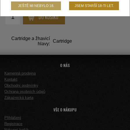
158,- KČ
JEŠTĚ MI NEBYLO 18.
JSEM STARŠÍ 18-TI LET.
DO KOŠÍKU
Cartridge a žhavicí
Cartridge
hlavy:
O NÁS
Kamenná prodejna
Kontakt
Obchodní podmínky
Ochrana osobních údajů
Zákaznická karta
VŠE O NÁKUPU
Přihlášení
Registrace
Nákupní košík