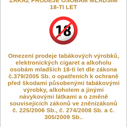
ZÁKAZ PRODEJE OSOBÁM MLADŠÍM
18-TI LET
Joyetech EVIO Grip Pod cartridge 2ml
0,8ohm 2Pack
Omezení prodeje tabákových výrobků,
elektronických cigaret a alkoholu
osobám mladších 18-ti let dle zákona
Cartridge Joyetech EVIO Grip o objemu 2,8ml a odporu 0,8ohm.
č.379/2005 Sb. o opatřeních k ochraně
Obsah balení 2ks
před škodami působenými tabákovými
Výrobce:
Joyetech
výrobky, alkoholem a jinými
Kód:
CARTR-2P-JOYE-EVIOG-08
návykovými látkami a o změně
souvisejících zákonů ve zněnízákonů
Dostupnost:
Skladem
č. 225/2006 Sb., č. 274/2008 Sb. a č.
Počet ks:
659
ks
305/2009 Sb..