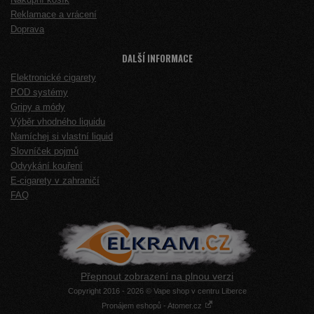
Reklamace a vrácení
Doprava
DALŠÍ INFORMACE
Elektronické cigarety
POD systémy
Gripy a módy
Výběr vhodného liquidu
Namíchej si vlastní liquid
Slovníček pojmů
Odvykání kouření
E-cigarety v zahraničí
FAQ
Přepnout zobrazení na plnou verzi
Copyright 2016 - 2026 © Vape shop v centru Liberce
Pronájem eshopů - Atomer.cz