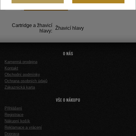
DO KOŠÍKU
Cartridge a žhavicí
Žhavicí hlavy
hlavy:
O NÁS
Kamenná prodejna
Kontakt
Obchodní podmínky
Ochrana osobních údajů
Zákaznická karta
VŠE O NÁKUPU
Přihlášení
Registrace
Nákupní košík
Reklamace a vrácení
Doprava