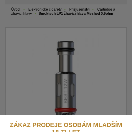
Úvod
Elektronické cigarety
Příslušenství
Cartridge a
žhavící hlavy
Smoktech LP1 žhavicí hlava Meshed 0,9ohm
ZÁKAZ PRODEJE OSOBÁM MLADŠÍM
18-TI LET