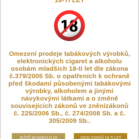
Smoktech LP1 žhavicí hlava Meshed
0,9ohm
Omezení prodeje tabákových výrobků,
elektronických cigaret a alkoholu
Žhavicí hlavy LP1 Meshed o odporu 0,9ohm pro e-cigarety
osobám mladších 18-ti let dle zákona
Smoktech Novo 4 a Nfix Pro
č.379/2005 Sb. o opatřeních k ochraně
Výrobce:
Smoktech
před škodami působenými tabákovými
Kód:
COIL-SMOK-LP1-MESH-09
výrobky, alkoholem a jinými
návykovými látkami a o změně
Dostupnost:
Skladem
souvisejících zákonů ve zněnízákonů
Počet ks:
74
ks
č. 225/2006 Sb., č. 274/2008 Sb. a č.
305/2009 Sb..
89,- KČ
JEŠTĚ MI NEBYLO 18.
JSEM STARŠÍ 18-TI LET.