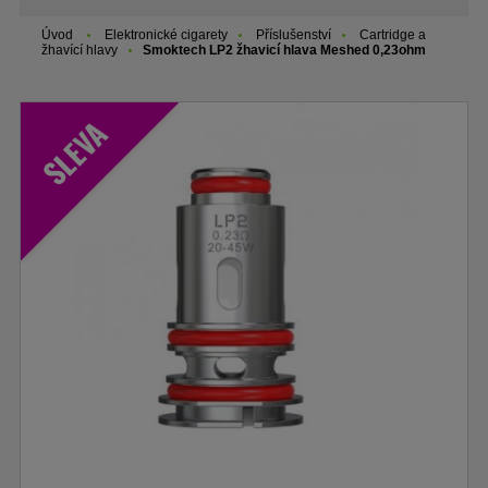
Úvod
Elektronické cigarety
Příslušenství
Cartridge a
žhavící hlavy
Smoktech LP2 žhavicí hlava Meshed 0,23ohm
SLEVA