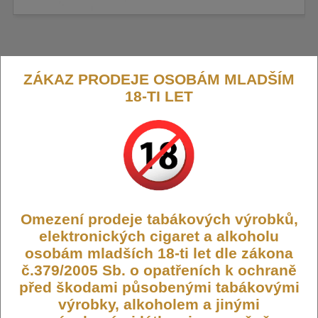
Smoktech LP2 žhavicí hlava Meshed
ZÁKAZ PRODEJE OSOBÁM MLADŠÍM
18-TI LET
0,23ohm
Tato mesh žhavicí hlava je kompatibilní s vybranými Smoktech
zařízeními. Nabízí odpor 0,23 ohm, který je ideální pro přímé
potahování do plic.
Výrobce:
Smoktech
Kód:
COIL-SMOK-LP2-MESH-023
Omezení prodeje tabákových výrobků,
elektronických cigaret a alkoholu
Dostupnost:
Skladem
osobám mladších 18-ti let dle zákona
Počet ks:
206
ks
č.379/2005 Sb. o opatřeních k ochraně
před škodami působenými tabákovými
99,- KČ
výrobky, alkoholem a jinými
65,- KČ