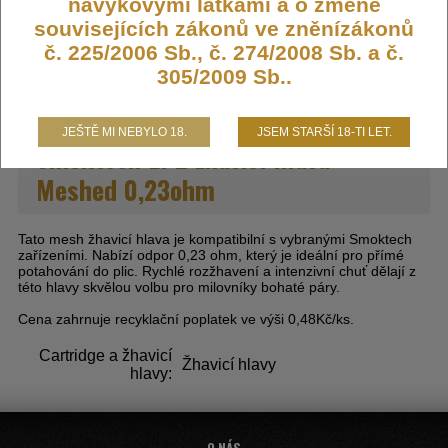
návykovými látkami a o změně
souvisejících zákonů ve zněnízákonů
DO KOŠÍKU
č. 225/2006 Sb., č. 274/2008 Sb. a č.
305/2009 Sb..
JEŠTĚ MI NEBYLO 18.
JSEM STARŠÍ 18-TI LET.
Smoktech LP2 žhavicí hlava
Meshed 0,23ohm
Tato mesh žhavicí hlava je kompatibilní s vybranými Smoktech
zařízeními. Nabízí odpor 0,23 ohm, který je ideální pro přímé
potahování do plic. Rychlé rozžhavení a intenzivní chuť dělají z
této hlavy skvělou volbu pro milovníky bohaté páry.
Cena zahrnuje recyklační poplatek ve výši 0,48Kč/ks.
Cartridge a žhavicí
Žhavicí hlavy
hlavy: