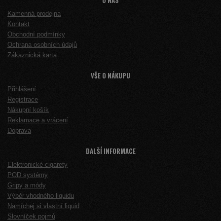
O NÁS
Kamenná prodejna
Kontakt
Obchodní podmínky
Ochrana osobních údajů
Zákaznická karta
VŠE O NÁKUPU
Přihlášení
Registrace
Nákupní košík
Reklamace a vrácení
Doprava
DALŠÍ INFORMACE
Elektronické cigarety
POD systémy
Gripy a módy
Výběr vhodného liquidu
Namíchej si vlastní liquid
Slovníček pojmů