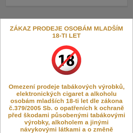
ZÁKAZ PRODEJE OSOBÁM MLADŠÍM
Uwell Caliburn G3 cartridge 2,5ml
18-TI LET
0,6ohm
Tato cartridge pro Uwell Caliburn G3 nabízí kapacitu 2,5 ml a je
vybavena žhavicí hlavou s odporem 0,6 ohm.
Výrobce:
Uwell
Kód:
CARTRIDGE-UWELL-CALI-G3-06
Omezení prodeje tabákových výrobků,
elektronických cigaret a alkoholu
Dostupnost:
Skladem
osobám mladších 18-ti let dle zákona
Počet ks:
33
ks
č.379/2005 Sb. o opatřeních k ochraně
před škodami působenými tabákovými
105,- KČ
výrobky, alkoholem a jinými
návykovými látkami a o změně