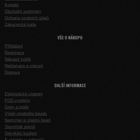
Kontakt
Obchodní podmínky
Ochrana osobních údajů
Zákaznická karta
VŠE O NÁKUPU
Přihlášení
Registrace
Nákupní košík
Reklamace a vrácení
Doprava
DALŠÍ INFORMACE
Elektronické cigarety
POD systémy
Gripy a módy
Výběr vhodného liquidu
Namíchej si vlastní liquid
Slovníček pojmů
Odvykání kouření
E-cigarety v zahraničí