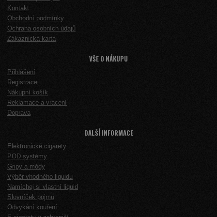
Kontakt
Obchodní podmínky
Ochrana osobních údajů
Zákaznická karta
VŠE O NÁKUPU
Přihlášení
Registrace
Nákupní košík
Reklamace a vrácení
Doprava
DALŠÍ INFORMACE
Elektronické cigarety
POD systémy
Gripy a módy
Výběr vhodného liquidu
Namíchej si vlastní liquid
Slovníček pojmů
Odvykání kouření