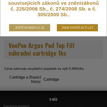
souvisejících zákonů ve zněnízákonů
105,- KČ
č. 225/2006 Sb., č. 274/2008 Sb. a č.
305/2009 Sb..
DO KOŠÍKU
JEŠTĚ MI NEBYLO 18.
JSEM STARŠÍ 18-TI LET.
VooPoo Argus Pod Top Fill
náhradní cartridge 1ks
Cena zahrnuje recyklační poplatek ve výši 0,48Kč/ks.
Cartridge a žhavicí
Cartridge
hlavy:
O NÁS
Kamenná prodejna