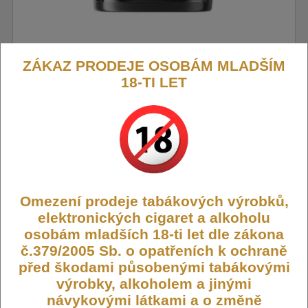
ZÁKAZ PRODEJE OSOBÁM MLADŠÍM
18-TI LET
VooPoo Argus Pod Top Fill náhradní
cartridge 1ks
Náhradní cartridge s integrovanou hlavou, objem 3 ml, odpor 0,4
ohm a 0,7 ohm, mesh pletivo, horní plnění, vhodné pro MTL a
Omezení prodeje tabákových výrobků,
RDL vaping, 1ks v balení.
elektronických cigaret a alkoholu
Výrobce:
VooPoo
osobám mladších 18-ti let dle zákona
Kód:
EY933
č.379/2005 Sb. o opatřeních k ochraně
Dostupnost:
Skladem
před škodami působenými tabákovými
výrobky, alkoholem a jinými
Počet ks:
294
ks
návykovými látkami a o změně