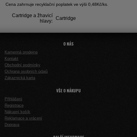
Cena zahrnuje recyklační poplatek ve výši 0,48Kč/ks.
Cartridge a žhavicí
Cartridge
hlavy:
O NÁS
Kamenná prodejna
Kontakt
Obchodní podmínky
Ochrana osobních údajů
Zákaznická karta
VŠE O NÁKUPU
Přihlášení
Registrace
Nákupní košík
Reklamace a vrácení
Doprava