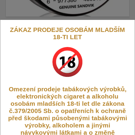
ZÁKAZ PRODEJE OSOBÁM MLADŠÍM
18-TI LET
Coilology PLAIN předmotané spirálky
Ni80 0,79ohm
Sada deseti předem navinutých žhavicích spirálek Coilology z
kvalitního nichromu Ni80 s odporem 0,79 ohm.
Omezení prodeje tabákových výrobků,
Výrobce:
Coilology
elektronických cigaret a alkoholu
Kód:
COIL-COIL-SP-PLAIN-079
osobám mladších 18-ti let dle zákona
Dostupnost:
Skladem
č.379/2005 Sb. o opatřeních k ochraně
Počet ks:
15
ks
před škodami působenými tabákovými
výrobky, alkoholem a jinými
109,- KČ
návykovými látkami a o změně