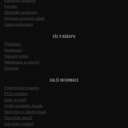
Kamenná prodejna
Kontakt
Obchodní podmínky
Ochrana osobních údajů
Zákaznická karta
VŠE O NÁKUPU
Přihlášení
Registrace
Nákupní košík
Reklamace a vrácení
Doprava
DALŠÍ INFORMACE
Elektronické cigarety
POD systémy
Gripy a módy
Výběr vhodného liquidu
Namíchej si vlastní liquid
Slovníček pojmů
Odvykání kouření