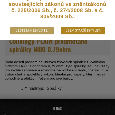
souvisejících zákonů ve zněnízákonů
č. 225/2006 Sb., č. 274/2008 Sb. a č.
DO KOŠÍKU
305/2009 Sb..
JEŠTĚ MI NEBYLO 18.
JSEM STARŠÍ 18-TI LET.
Coilology PLAIN předmotané
spirálky Ni80 0,79ohm
Sada deseti předem navinutých žhavicích spirálek z kvalitního
nichromu
Ni80
s odporem 0,79 ohm. Tyto spirálky jsou navrženy
pro rychlé zahřívání a rovnoměrné rozložení tepla, což zaručuje
čistou chuť a spolehlivý výkon. Ideální pro vapery, kteří hledají
pohodlné a efektivní řešení pro své buildy.
DIY nástroje:
Spirálky
O NÁS